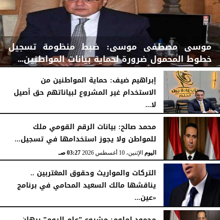
موسى مصطفى موسى: ضبط منظومة تسجيل
خطوط المحمول ضرورة لحماية بيانات المواطنين...
إبراهيم ضيف: حماية المواطنين من
الاستخدام غير المشروع لبياناتهم حق أصيل
لا...
اليوم
الإثنين، 10 أغسطس 2026
03:34 صـ
اليوم
الإثنين، 10 أغسطس 2026
03:31 صـ
محمد صالح: بيانات الرقم القومي ملك
للمواطن ولا يجوز استخدامها في تسجيل...
اليوم
الإثنين، 10 أغسطس 2026
03:27 صـ
التركات والمواريث وحقوق المغتربين ..
يناقشها مالك السعيد المحامي في برنامج
«عين...
الأحد، 9 أغسطس 2026
10:53 مـ
محمود لملوم: مشروع ”علم الروم” برهان