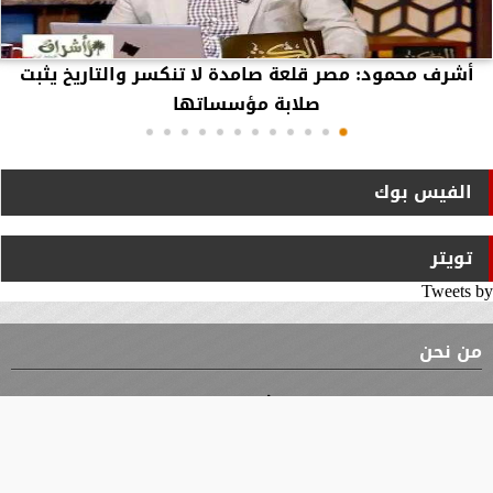
أشرف محمود: مصر قلعة صامدة لا تنكسر والتاريخ يثبت
صلابة مؤسساتها
الفيس بوك
تويتر
Tweets by
من نحن
⇡