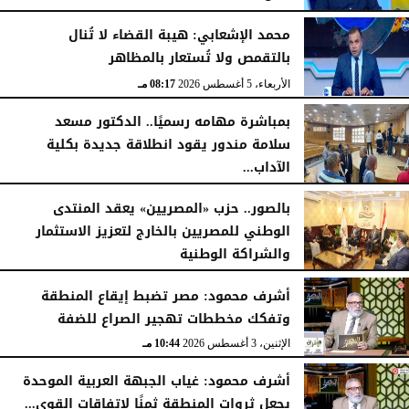
الأربعاء، 5 أغسطس 2026
08:19 مـ
محمد الإشعابي: هيبة القضاء لا تُنال
بالتقمص ولا تُستعار بالمظاهر
الأربعاء، 5 أغسطس 2026
08:17 مـ
بمباشرة مهامه رسميًا.. الدكتور مسعد
سلامة مندور يقود انطلاقة جديدة بكلية
الآداب...
الأربعاء، 5 أغسطس 2026
04:51 مـ
بالصور.. حزب «المصريين» يعقد المنتدى
الوطني للمصريين بالخارج لتعزيز الاستثمار
والشراكة الوطنية
الثلاثاء، 4 أغسطس 2026
11:31 مـ
أشرف محمود: مصر تضبط إيقاع المنطقة
وتفكك مخططات تهجير الصراع للضفة
الإثنين، 3 أغسطس 2026
10:44 مـ
أشرف محمود: غياب الجبهة العربية الموحدة
يجعل ثروات المنطقة ثمنًا لاتفاقات القوى...