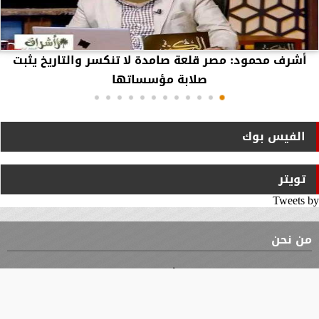
أشرف محمود: مصر قلعة صامدة لا تنكسر والتاريخ يثبت
صلابة مؤسساتها
الفيس بوك
تويتر
Tweets by
من نحن
⇡