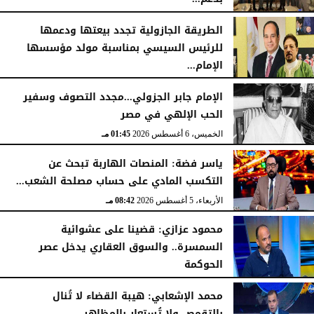
الخميس، 6 أغسطس 2026
06:22 مـ
الطريقة الجازولية تجدد بيعتها ودعمها
للرئيس السيسي بمناسبة مولد مؤسسها
الإمام...
الخميس، 6 أغسطس 2026
02:46 مـ
الإمام جابر الجزولي...مجدد التصوف وسفير
الحب الإلهي في مصر
الخميس، 6 أغسطس 2026
01:45 مـ
ياسر فضة: المنصات الهاربة تبحث عن
التكسب المادي على حساب مصلحة الشعب...
الأربعاء، 5 أغسطس 2026
08:42 مـ
محمود عزازي: قضينا على عشوائية
السمسرة.. والسوق العقاري يدخل عصر
الحوكمة
الأربعاء، 5 أغسطس 2026
08:19 مـ
محمد الإشعابي: هيبة القضاء لا تُنال
بالتقمص ولا تُستعار بالمظاهر