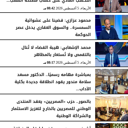
التكسب المادي على حساب مصلحة الشعب...
الأربعاء، 5 أغسطس 2026
08:42 مـ
محمود عزازي: قضينا على عشوائية
السمسرة.. والسوق العقاري يدخل عصر
الحوكمة
الأربعاء، 5 أغسطس 2026
08:19 مـ
محمد الإشعابي: هيبة القضاء لا تُنال
بالتقمص ولا تُستعار بالمظاهر
الأربعاء، 5 أغسطس 2026
08:17 مـ
بمباشرة مهامه رسميًا.. الدكتور مسعد
سلامة مندور يقود انطلاقة جديدة بكلية
الآداب...
الأربعاء، 5 أغسطس 2026
04:51 مـ
بالصور.. حزب «المصريين» يعقد المنتدى
الوطني للمصريين بالخارج لتعزيز الاستثمار
والشراكة الوطنية
الثلاثاء، 4 أغسطس 2026
11:31 مـ