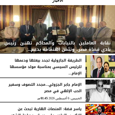
الأخبار
نقابة العاملين بالنيابات والمحاكم تهنئ رئيس
نادي قضاة مصر.. وتثمن اهتمامه بدعم...
الطريقة الجازولية تجدد بيعتها ودعمها
للرئيس السيسي بمناسبة مولد مؤسسها
الإمام...
الخميس، 6 أغسطس 2026
06:22 مـ
الخميس، 6 أغسطس 2026
02:46 مـ
الإمام جابر الجزولي...مجدد التصوف وسفير
الحب الإلهي في مصر
الخميس، 6 أغسطس 2026
01:45 مـ
ياسر فضة: المنصات الهاربة تبحث عن