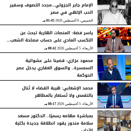
الخميس، 6 أغسطس 2026
02:46 مـ
الإمام جابر الجزولي...مجدد التصوف وسفير
الحب الإلهي في مصر
الخميس، 6 أغسطس 2026
01:45 مـ
ياسر فضة: المنصات الهاربة تبحث عن
التكسب المادي على حساب مصلحة الشعب...
الأربعاء، 5 أغسطس 2026
08:42 مـ
محمود عزازي: قضينا على عشوائية
السمسرة.. والسوق العقاري يدخل عصر
الحوكمة
الأربعاء، 5 أغسطس 2026
08:19 مـ
محمد الإشعابي: هيبة القضاء لا تُنال
بالتقمص ولا تُستعار بالمظاهر
الأربعاء، 5 أغسطس 2026
08:17 مـ
بمباشرة مهامه رسميًا.. الدكتور مسعد
سلامة مندور يقود انطلاقة جديدة بكلية
الآداب...