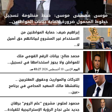
موسى مصطفى موسى: ضبط منظومة تسجيل
خطوط المحمول ضرورة لحماية بيانات المواطنين...
إبراهيم ضيف: حماية المواطنين من
الاستخدام غير المشروع لبياناتهم حق أصيل
لا...
اليوم
الإثنين، 10 أغسطس 2026
03:34 صـ
اليوم
الإثنين، 10 أغسطس 2026
03:31 صـ
محمد صالح: بيانات الرقم القومي ملك
للمواطن ولا يجوز استخدامها في تسجيل...
اليوم
الإثنين، 10 أغسطس 2026
03:27 صـ
التركات والمواريث وحقوق المغتربين ..
يناقشها مالك السعيد المحامي في برنامج
«عين...
الأحد، 9 أغسطس 2026
10:53 مـ
محمود لملوم: مشروع ”علم الروم” برهان
جديد على نجاح الرؤية الإستراتيجية للقيادة...