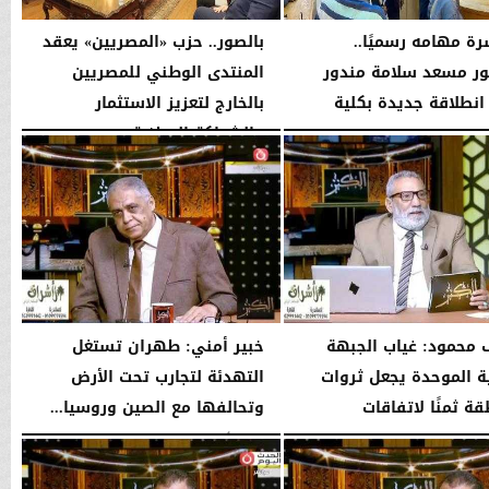
رة مهامه رسميًا..
بالصور.. حزب «المصريين» يعقد
ور مسعد سلامة مندور
المنتدى الوطني للمصريين
انطلاقة جديدة بكلية
بالخارج لتعزيز الاستثمار
...
والشراكة الوطنية
04:51 مـ
الثلاثاء، 4 أغسطس 2026
11:31 مـ
محمود: غياب الجبهة
خبير أمني: طهران تستغل
ية الموحدة يجعل ثروات
التهدئة لتجارب تحت الأرض
ة ثمنًا لاتفاقات
وتحالفها مع الصين وروسيا...
..
الإثنين، 3 أغسطس 2026
10:37 مـ
10:42 مـ