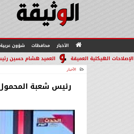
الأخبار
محافظات
شؤون عربية
كلية العميقة
العميد هشام حسين رئيسًا لقطاع مباحث 
الأخبار
2024-11-24 20:43:55
رئيس شعبة المحمول 