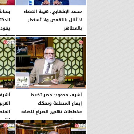
محمد الإشعابي: هيبة القضاء
بمباش
لا تُنال بالتقمص ولا تُستعار
الدكت
بالمظاهر
يقود 
الآداب
الأربعاء، 5 أغسطس 2026
08:17 مـ
الأربعاء، 5 أغسطس 2026
أشرف محمود: مصر تضبط
أشرف 
إيقاع المنطقة وتفكك
العرب
مخططات تهجير الصراع للضفة
المنطق
القوى.
الإثنين، 3 أغسطس 2026
10:44 مـ
الإثنين، 3 أغسطس 2026