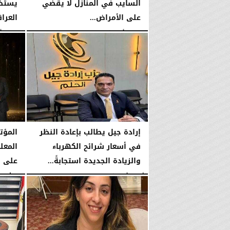
السايب في المنازل لا يقضي
يستضي
على الأمراض...
العراق
الإثنين، 3 أغسطس 2026
10:25 مـ
الإثنين، 3 أغسطس 2026
إرادة جيل يطالب بإعادة النظر
المؤت
في أسعار شرائح الكهرباء
المعل
والزيادة الجديدة استجابةً...
rity...
الأحد، 2 أغسطس 2026
07:03 مـ
الأحد، 2 أغسطس 2026