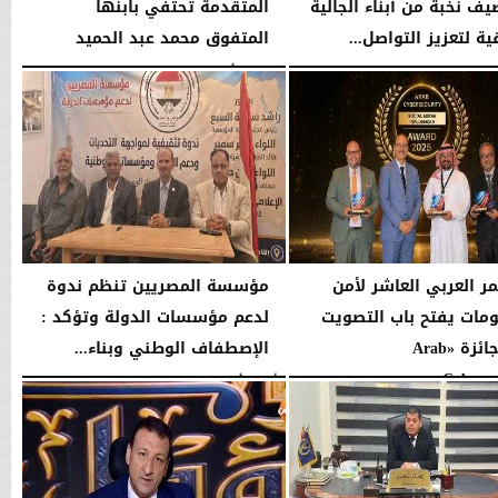
ف نخبة من أبناء الجالية
المتقدمة تحتفي بابنها
ية لتعزيز التواصل...
المتفوق محمد عبد الحميد
03:58 مـ
الإثنين، 3 أغسطس 2026
12:24 صـ
مر العربي العاشر لأمن
مؤسسة المصريين تنظم ندوة
ومات يفتح باب التصويت
لدعم مؤسسات الدولة وتؤكد :
على جائزة «Arab
الإصطفاف الوطني وبناء...
Cybersecu
الأحد، 2 أغسطس 2026
10:20 صـ
02:39 مـ