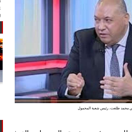
أستاذ كيمياء حيوية: غلي اللبن السايب
في المنازل لا يقضي على الأمراض...
س محمد طلعت، رئيس شعبة المحمول