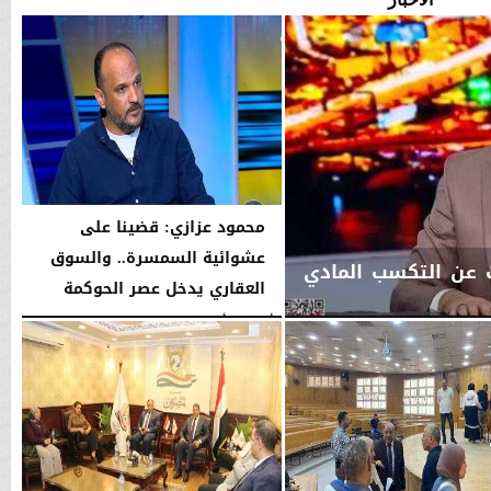
محمود عزازي: قضينا على
عشوائية السمسرة.. والسوق
ث عن التكسب المادي
العقاري يدخل عصر الحوكمة
الأربعاء، 5 أغسطس 2026
08:19 مـ