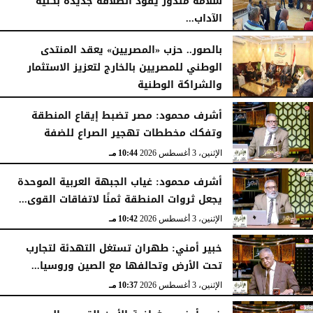
سلامة مندور يقود انطلاقة جديدة بكلية
الآداب...
الأربعاء، 5 أغسطس 2026
04:51 مـ
بالصور.. حزب «المصريين» يعقد المنتدى
الوطني للمصريين بالخارج لتعزيز الاستثمار
والشراكة الوطنية
الثلاثاء، 4 أغسطس 2026
11:31 مـ
أشرف محمود: مصر تضبط إيقاع المنطقة
وتفكك مخططات تهجير الصراع للضفة
الإثنين، 3 أغسطس 2026
10:44 مـ
أشرف محمود: غياب الجبهة العربية الموحدة
يجعل ثروات المنطقة ثمنًا لاتفاقات القوى...
الإثنين، 3 أغسطس 2026
10:42 مـ
خبير أمني: طهران تستغل التهدئة لتجارب
تحت الأرض وتحالفها مع الصين وروسيا...
الإثنين، 3 أغسطس 2026
10:37 مـ