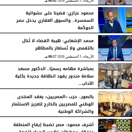
الأربعاء، 5 أغسطس 2026
08:42 مـ
محمود عزازي: قضينا على عشوائية
السمسرة.. والسوق العقاري يدخل عصر
الحوكمة
الأربعاء، 5 أغسطس 2026
08:19 مـ
محمد الإشعابي: هيبة القضاء لا تُنال
بالتقمص ولا تُستعار بالمظاهر
الأربعاء، 5 أغسطس 2026
08:17 مـ
بمباشرة مهامه رسميًا.. الدكتور مسعد
سلامة مندور يقود انطلاقة جديدة بكلية
الآداب...
الأربعاء، 5 أغسطس 2026
04:51 مـ
بالصور.. حزب «المصريين» يعقد المنتدى
الوطني للمصريين بالخارج لتعزيز الاستثمار
والشراكة الوطنية
الثلاثاء، 4 أغسطس 2026
11:31 مـ
أشرف محمود: مصر تضبط إيقاع المنطقة