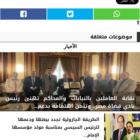
⇧
موضوعات متعلقة
الأخبار
نقابة العاملين بالنيابات والمحاكم تهنئ رئيس
نادي قضاة مصر.. وتثمن اهتمامه بدعم...
الطريقة الجازولية تجدد بيعتها ودعمها
للرئيس السيسي بمناسبة مولد مؤسسها
الإمام...
الخميس، 6 أغسطس 2026
06:22 مـ