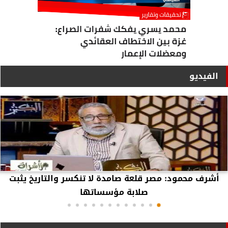
الفيديو
أشرف محمود: مصر قلعة صامدة لا تنكسر والتاريخ يثبت
صلابة مؤسساتها