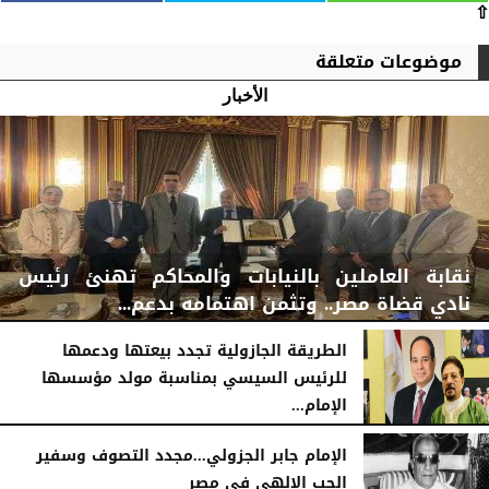
⇧
موضوعات متعلقة
الأخبار
نقابة العاملين بالنيابات والمحاكم تهنئ رئيس
نادي قضاة مصر.. وتثمن اهتمامه بدعم...
الطريقة الجازولية تجدد بيعتها ودعمها
للرئيس السيسي بمناسبة مولد مؤسسها
الإمام...
الخميس، 6 أغسطس 2026
06:22 مـ
الخميس، 6 أغسطس 2026
02:46 مـ
الإمام جابر الجزولي...مجدد التصوف وسفير
الحب الإلهي في مصر