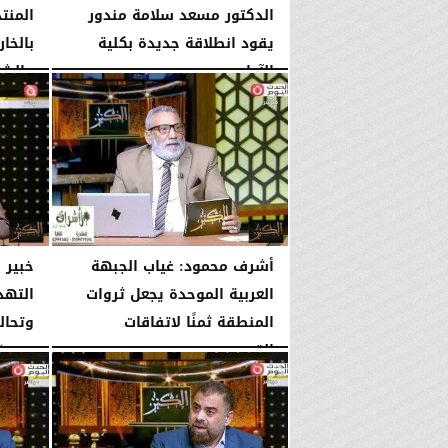
الدكتور مسعد سلامة مندور
المنت
يقود انطلاقة جديدة بكلية
بالخار
الآداب...
والشر
الأربعاء، 5 أغسطس 2026
04:51 مـ
الثلاثاء، 4 أغسطس 2026
أشرف محمود: غياب الجبهة
خبير 
العربية الموحدة يجعل ثروات
التهد
المنطقة ثمنًا لاتفاقات
وتحال
القوى...
الإثنين، 3 أغسطس 2026
الإثنين، 3 أغسطس 2026
10:42 مـ