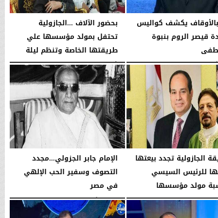
بالأوقاف يكشف كواليس
بحضور الآلاف ...الجازولية
 قيصر الروم بنبوة
تحتفل بمولد مؤسسها علي
طفى
طريقتها الخاصة وتنظم ليلة
في...
10:04 مـ
الجمعة، 7 أغسطس 2026
11:31 صـ
قة الجازولية تجدد بيعتها
الإمام جابر الجزولي...مجدد
ا للرئيس السيسي
التصوف وسفير الحب الإلهي
بة مولد مؤسسها
في مصر
..
الخميس، 6 أغسطس 2026
01:45 مـ
02:46 مـ