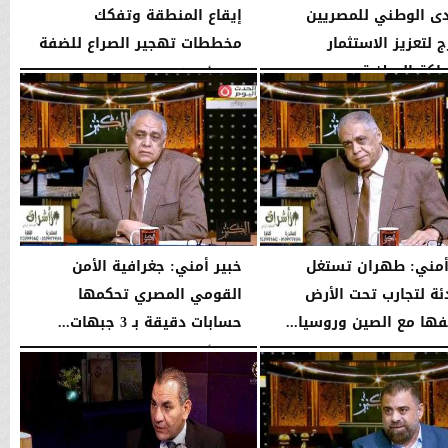
دى الوطني للمصريين
إيقاع المنطقة وتفكك
ج لتعزيز الاستثمار
مخططات تهجير الصراع للضفة
اكة الوطنية
الإثنين، 3 أغسطس 2026
10:44 مـ
11:31 مـ
أمني: طهران تستغل
خبير أمني: جغرافية الأمن
ئة لتجارب تحت الأرض
القومي المصري تحكمها
فها مع الصين وروسيا...
حسابات دقيقة بـ 3 جبهات...
10:37 مـ
الإثنين، 3 أغسطس 2026
10:35 مـ