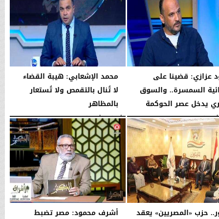
 عزازي: قضينا على
محمد الإشعابي: هيبة القضاء
ية السمسرة.. والسوق
لا تُنال بالتقمص ولا تُستعار
ري يدخل عصر الحوكمة
بالمظاهر
08:19 مـ
الأربعاء، 5 أغسطس 2026
08:17 مـ
ر.. حزب «المصريين» يعقد
أشرف محمود: مصر تضبط