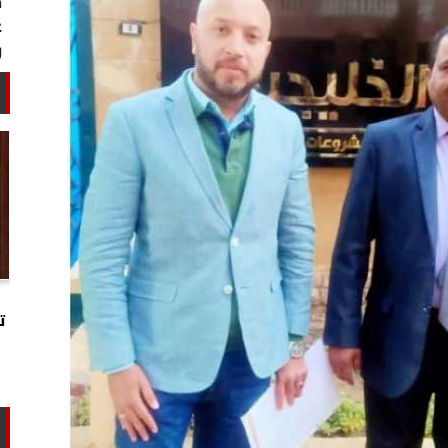
خبير أمني: طهران تستغل التهدئة
لتجارب تحت الأرض وتحالفها مع الصين
ت
وروسيا...