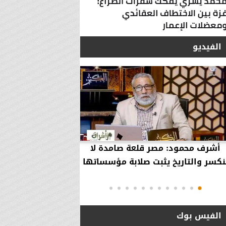
الفيديو
أشرف محمود: مصر قلعة صامدة لا
أشرف محمود: مصر 
نكسر والتاريخ يثبت صلابة مؤسساتها
بقاء إلهية حمت مؤ
دول..
الفيس بوك