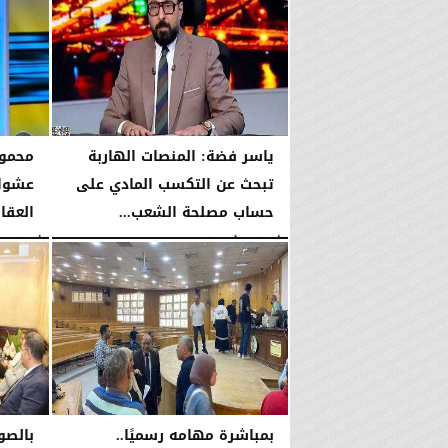
ياسر فضة: المنصات الهاربة
محمود
تبحث عن التكسب المادي على
عشوائ
حساب مصلحة الشعب...
العقا
الأربعاء، 5 أغسطس 2026
08:42 مـ
الأربعاء، 5 أغسطس 2026
بمباشرة مهامه رسميًا..
بالصو