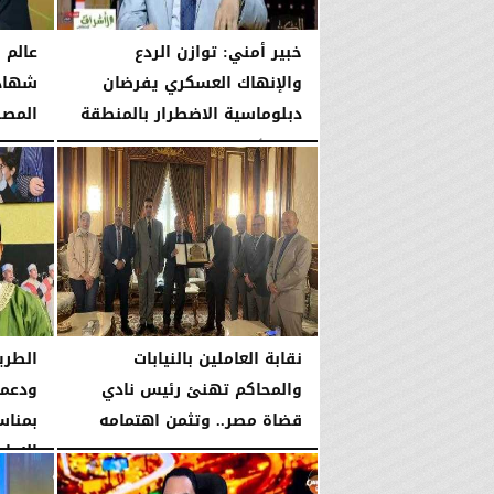
خبير أمني: توازن الردع
عالم 
والإنهاك العسكري يفرضان
شهادة
دبلوماسية الاضطرار بالمنطقة
المص
الجمعة، 7 أغسطس 2026
10:06 مـ
الجمعة، 7 أغسطس 2026
نقابة العاملين بالنيابات
الطري
والمحاكم تهنئ رئيس نادي
ودعمه
قضاة مصر.. وتثمن اهتمامه
بمناس
بدعم...
الإمام.
الخميس، 6 أغسطس 2026
06:22 مـ
الخميس، 6 أغسطس 2026