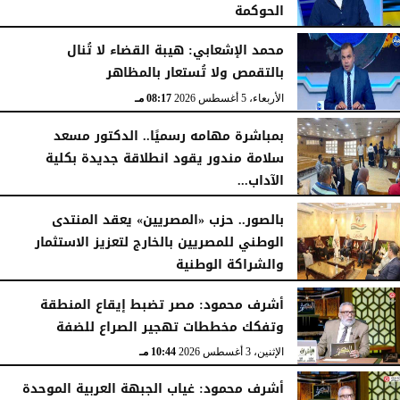
الحوكمة
الأربعاء، 5 أغسطس 2026
08:19 مـ
محمد الإشعابي: هيبة القضاء لا تُنال
بالتقمص ولا تُستعار بالمظاهر
الأربعاء، 5 أغسطس 2026
08:17 مـ
بمباشرة مهامه رسميًا.. الدكتور مسعد
سلامة مندور يقود انطلاقة جديدة بكلية
الآداب...
الأربعاء، 5 أغسطس 2026
04:51 مـ
بالصور.. حزب «المصريين» يعقد المنتدى
الوطني للمصريين بالخارج لتعزيز الاستثمار
والشراكة الوطنية
الثلاثاء، 4 أغسطس 2026
11:31 مـ
أشرف محمود: مصر تضبط إيقاع المنطقة
وتفكك مخططات تهجير الصراع للضفة
الإثنين، 3 أغسطس 2026
10:44 مـ
أشرف محمود: غياب الجبهة العربية الموحدة