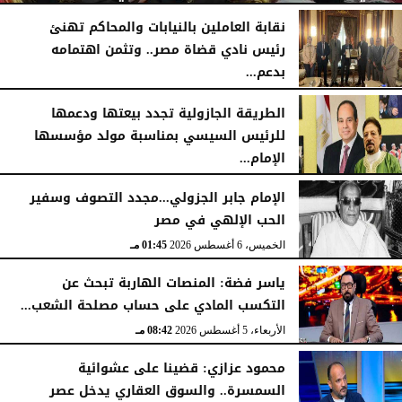
نقابة العاملين بالنيابات والمحاكم تهنئ
رئيس نادي قضاة مصر.. وتثمن اهتمامه
بدعم...
اليوم
الجمعة، 7 أغسطس 2026
11:31 صـ
الخميس، 6 أغسطس 2026
06:22 مـ
الطريقة الجازولية تجدد بيعتها ودعمها
للرئيس السيسي بمناسبة مولد مؤسسها
الإمام...
الخميس، 6 أغسطس 2026
02:46 مـ
الإمام جابر الجزولي...مجدد التصوف وسفير
الحب الإلهي في مصر
الخميس، 6 أغسطس 2026
01:45 مـ
ياسر فضة: المنصات الهاربة تبحث عن
التكسب المادي على حساب مصلحة الشعب...
الأربعاء، 5 أغسطس 2026
08:42 مـ
محمود عزازي: قضينا على عشوائية
السمسرة.. والسوق العقاري يدخل عصر