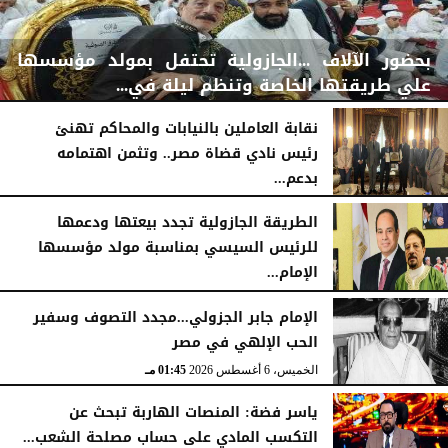
بحضور الآلاف ...الجازولية تحتفل بمولد مؤسسها
علي طريقتها الخاصة وتنظم ليلة في...
نقابة العاملين بالنيابات والمحاكم تهنئ
رئيس نادي قضاة مصر.. وتثمن اهتمامه
بدعم...
اليوم
الجمعة، 7 أغسطس 2026
11:31 صـ
الخميس، 6 أغسطس 2026
06:22 مـ
الطريقة الجازولية تجدد بيعتها ودعمها
للرئيس السيسي بمناسبة مولد مؤسسها
الإمام...
الخميس، 6 أغسطس 2026
02:46 مـ
الإمام جابر الجزولي...مجدد التصوف وسفير
الحب الإلهي في مصر
الخميس، 6 أغسطس 2026
01:45 مـ
ياسر فضة: المنصات الهاربة تبحث عن
التكسب المادي على حساب مصلحة الشعب...