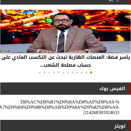
ياسر فضة: المنصات الهاربة تبحث عن التكسب المادي على
حساب مصلحة الشعب...
الفيس بوك
%D8%AC%D8%B1%D9%8A%D8%AF%D8%A9-
A7%D9%84%D9%88%D8%AB%D9%8A%D9%82%D8%A9-
214268301924633/
تويتر