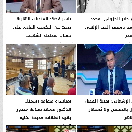
 جابر الجزولي...مجدد
ياسر فضة: المنصات الهاربة
ف وسفير الحب الإلهي
تبحث عن التكسب المادي على
صر
حساب مصلحة الشعب...
01:45 مـ
الأربعاء، 5 أغسطس 2026
08:42 مـ
الإشعابي: هيبة القضاء
بمباشرة مهامه رسميًا..
ال بالتقمص ولا تُستعار
الدكتور مسعد سلامة مندور
اهر
يقود انطلاقة جديدة بكلية
الآداب...
08:17 مـ