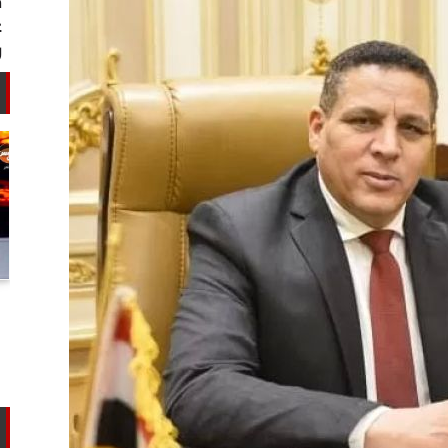
أستاذ كيمياء حيوية: غلي اللبن السايب
في المنازل لا يقضي على الأمراض...