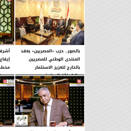
بالصور.. حزب «المصريين» يعقد
أشرف
المنتدى الوطني للمصريين
إيقاع
بالخارج لتعزيز الاستثمار
مخططا
والشراكة الوطنية
الإثنين، 3 أغسطس 2026
الثلاثاء، 4 أغسطس 2026
11:31 مـ