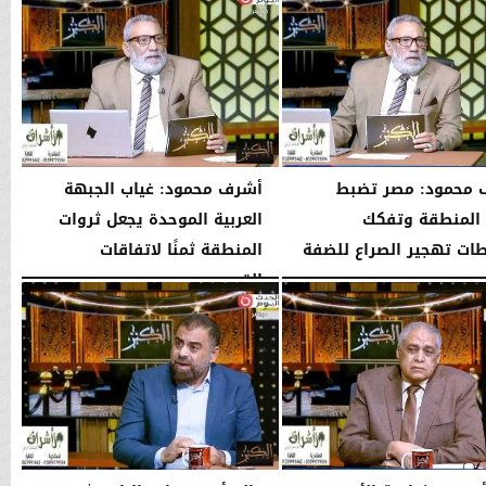
الأربعاء، 5 أغسطس 2026
04:51 مـ
 محمود: مصر تضبط
أشرف محمود: غياب الجبهة
 المنطقة وتفكك
العربية الموحدة يجعل ثروات
ت تهجير الصراع للضفة
المنطقة ثمنًا لاتفاقات
القوى...
10:44 مـ
الإثنين، 3 أغسطس 2026
10:42 مـ