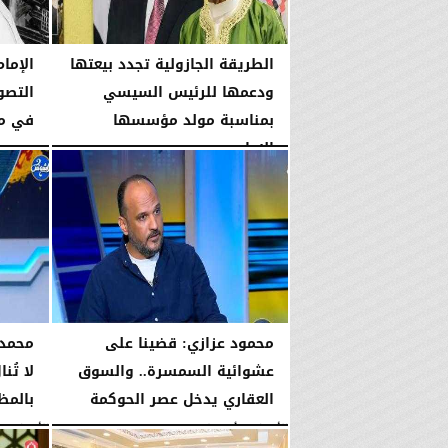
الطريقة الجازولية تجدد بيعتها
الإمام
ودعمها للرئيس السيسي
التصو
بمناسبة مولد مؤسسها
في م
الإمام...
الخميس، 6 أغسطس 2026
الخميس، 6 أغسطس 2026
02:46 مـ
محمود عزازي: قضينا على
محمد 
عشوائية السمسرة.. والسوق
لا تُن
العقاري يدخل عصر الحوكمة
بالمظ
الأربعاء، 5 أغسطس 2026
08:19 مـ
الأربعاء، 5 أغسطس 2026