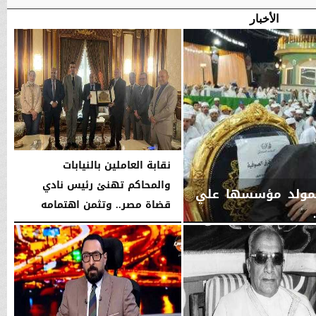
الأخبار
نقابة العاملين بالنيابات
والمحاكم تهنئ رئيس نادي
ل بمولد مؤسسها علي
قضاة مصر.. وتثمن اهتمامه
بدعم...
الخميس، 6 أغسطس 2026
06:22 مـ