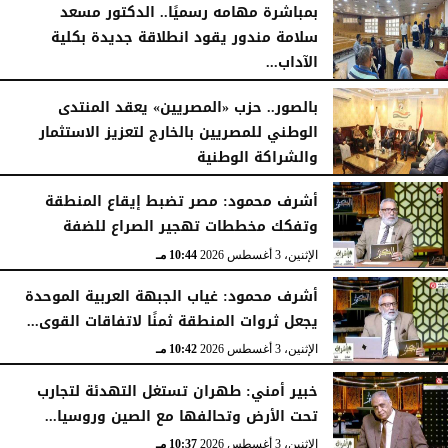
بمباشرة مهامه رسميًا.. الدكتور مسعد
سلامة مندور يقود انطلاقة جديدة بكلية
الآداب...
الأربعاء، 5 أغسطس 2026
04:51 مـ
بالصور.. حزب «المصريين» يعقد المنتدى
الوطني للمصريين بالخارج لتعزيز الاستثمار
والشراكة الوطنية
الثلاثاء، 4 أغسطس 2026
11:31 مـ
أشرف محمود: مصر تضبط إيقاع المنطقة
وتفكك مخططات تهجير الصراع للضفة
الإثنين، 3 أغسطس 2026
10:44 مـ
أشرف محمود: غياب الجبهة العربية الموحدة
يجعل ثروات المنطقة ثمنًا لاتفاقات القوى...
الإثنين، 3 أغسطس 2026
10:42 مـ
خبير أمني: طهران تستغل التهدئة لتجارب
تحت الأرض وتحالفها مع الصين وروسيا...
الإثنين، 3 أغسطس 2026
10:37 مـ