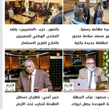
رة مهامه رسميًا..
بالصور.. حزب «المصريين» يعقد
ور مسعد سلامة مندور
المنتدى الوطني للمصريين
انطلاقة جديدة بكلية
بالخارج لتعزيز الاستثمار
...
والشراكة الوطنية
04:51 مـ
الثلاثاء، 4 أغسطس 2026
11:31 مـ
محمود: غياب الجبهة
خبير أمني: طهران تستغل
ية الموحدة يجعل ثروات
التهدئة لتجارب تحت الأرض