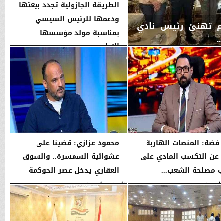
الطريقة الجازولية تجدد بيعتها
ودعمها للرئيس السيسي
اكم تهنئ رئيس نادي
بمناسبة مولد مؤسسها
.
الإمام...
اليوم
الخميس، 6 أغسطس 2026
02:46 مـ
فضة: المنصات الهاربة
محمود عزازي: قضينا على
عن التكسب المادي على
عشوائية السمسرة.. والسوق
مصلحة الشعب...
العقاري يدخل عصر الحوكمة
08:42 مـ
الأربعاء، 5 أغسطس 2026
08:19 مـ