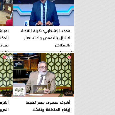
محمد الإشعابي: هيبة القضاء
بمباش
لا تُنال بالتقمص ولا تُستعار
الدكت
بالمظاهر
يقود 
الآداب
الأربعاء، 5 أغسطس 2026
08:17 مـ
الأربعاء، 5 أغسطس 2026
أشرف محمود: مصر تضبط
أشرف 
إيقاع المنطقة وتفكك
العرب