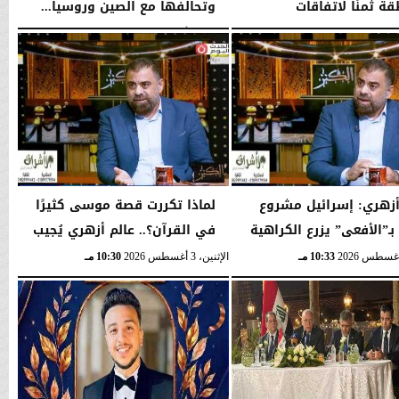
ة ثمنًا لاتفاقات
وتحالفها مع الصين وروسيا...
..
الإثنين، 3 أغسطس 2026
10:37 مـ
10:42 مـ
أزهري: إسرائيل مشروع
لماذا تكررت قصة موسى كثيرًا
بـ”الأفعى” يزرع الكراهية
في القرآن؟.. عالم أزهري يُجيب
10:33 مـ
الإثنين، 3 أغسطس 2026
10:30 مـ