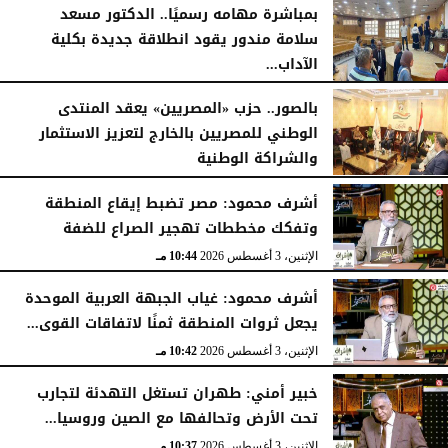
بمباشرة مهامه رسميًا.. الدكتور مسعد
سلامة مندور يقود انطلاقة جديدة بكلية
الآداب...
الأربعاء، 5 أغسطس 2026
04:51 مـ
بالصور.. حزب «المصريين» يعقد المنتدى
الوطني للمصريين بالخارج لتعزيز الاستثمار
والشراكة الوطنية
الثلاثاء، 4 أغسطس 2026
11:31 مـ
أشرف محمود: مصر تضبط إيقاع المنطقة
وتفكك مخططات تهجير الصراع للضفة
الإثنين، 3 أغسطس 2026
10:44 مـ
أشرف محمود: غياب الجبهة العربية الموحدة
يجعل ثروات المنطقة ثمنًا لاتفاقات القوى...
الإثنين، 3 أغسطس 2026
10:42 مـ
خبير أمني: طهران تستغل التهدئة لتجارب
تحت الأرض وتحالفها مع الصين وروسيا...
الإثنين، 3 أغسطس 2026
10:37 مـ