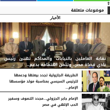
⇧
موضوعات متعلقة
الأخبار
نقابة العاملين بالنيابات والمحاكم تهنئ رئيس
نادي قضاة مصر.. وتثمن اهتمامه بدعم...
الطريقة الجازولية تجدد بيعتها ودعمها
للرئيس السيسي بمناسبة مولد مؤسسها
الإمام...
الخميس، 6 أغسطس 2026
06:22 مـ
الخميس، 6 أغسطس 2026
02:46 مـ
الإمام جابر الجزولي...مجدد التصوف وسفير
الحب الإلهي في مصر