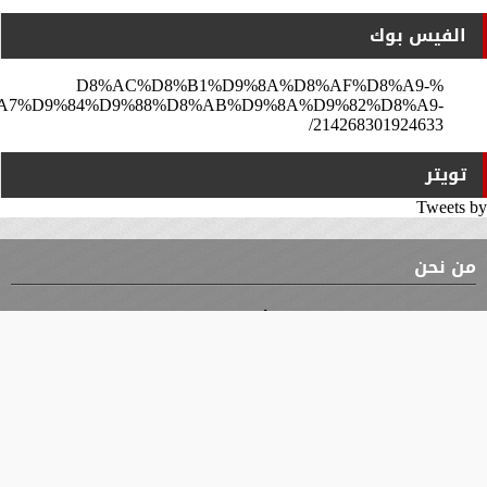
الفيس بوك
%D8%AC%D8%B1%D9%8A%D8%AF%D8%A9-
A7%D9%84%D9%88%D8%AB%D9%8A%D9%82%D8%A9-
214268301924633/
تويتر
Tweets by
من نحن
⇡
الوثيقة
الأقسام