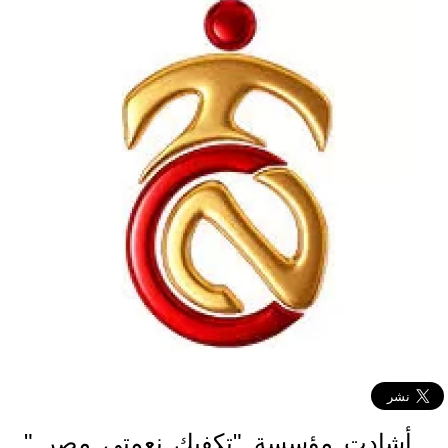
أشادت مؤسسة "تكفيك نعمتي مصر "