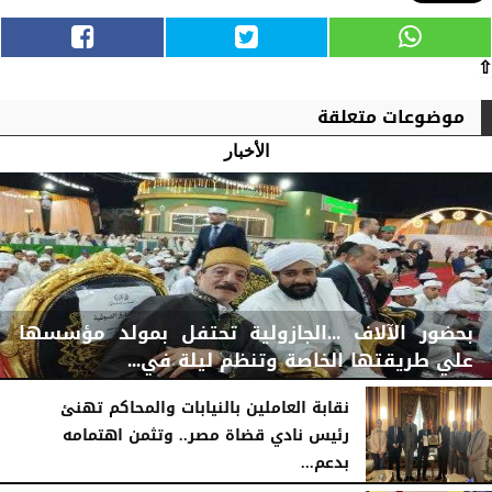
⇧
موضوعات متعلقة
الأخبار
بحضور الآلاف ...الجازولية تحتفل بمولد مؤسسها
علي طريقتها الخاصة وتنظم ليلة في...
نقابة العاملين بالنيابات والمحاكم تهنئ
رئيس نادي قضاة مصر.. وتثمن اهتمامه
بدعم...
اليوم
الجمعة، 7 أغسطس 2026
11:31 صـ