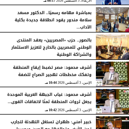
الأربعاء، 5 أغسطس 2026
08:17 مـ
بمباشرة مهامه رسميًا.. الدكتور مسعد
سلامة مندور يقود انطلاقة جديدة بكلية
الآداب...
الأربعاء، 5 أغسطس 2026
04:51 مـ
بالصور.. حزب «المصريين» يعقد المنتدى
الوطني للمصريين بالخارج لتعزيز الاستثمار
والشراكة الوطنية
الثلاثاء، 4 أغسطس 2026
11:31 مـ
أشرف محمود: مصر تضبط إيقاع المنطقة
وتفكك مخططات تهجير الصراع للضفة
الإثنين، 3 أغسطس 2026
10:44 مـ
أشرف محمود: غياب الجبهة العربية الموحدة
يجعل ثروات المنطقة ثمنًا لاتفاقات القوى...
الإثنين، 3 أغسطس 2026
10:42 مـ
خبير أمني: طهران تستغل التهدئة لتجارب