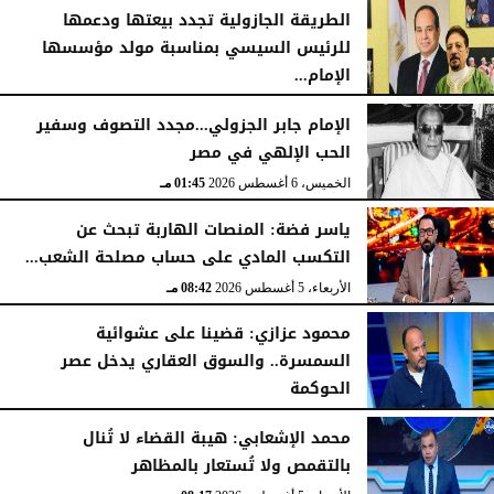
الخميس، 6 أغسطس 2026
06:22 مـ
الطريقة الجازولية تجدد بيعتها ودعمها
للرئيس السيسي بمناسبة مولد مؤسسها
الإمام...
الخميس، 6 أغسطس 2026
02:46 مـ
الإمام جابر الجزولي...مجدد التصوف وسفير
الحب الإلهي في مصر
الخميس، 6 أغسطس 2026
01:45 مـ
ياسر فضة: المنصات الهاربة تبحث عن
التكسب المادي على حساب مصلحة الشعب...
الأربعاء، 5 أغسطس 2026
08:42 مـ
محمود عزازي: قضينا على عشوائية
السمسرة.. والسوق العقاري يدخل عصر
الحوكمة
الأربعاء، 5 أغسطس 2026
08:19 مـ
محمد الإشعابي: هيبة القضاء لا تُنال
بالتقمص ولا تُستعار بالمظاهر