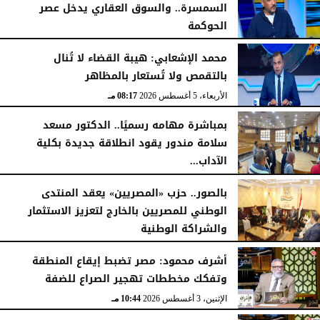
السمسرة.. والسوق العقاري يدخل عصر
الحوكمة
الأربعاء، 5 أغسطس 2026
08:19 مـ
محمد الإشعابي: هيبة القضاء لا تُنال
بالتقمص ولا تُستعار بالمظاهر
الأربعاء، 5 أغسطس 2026
08:17 مـ
بمباشرة مهامه رسميًا.. الدكتور مسعد
سلامة مندور يقود انطلاقة جديدة بكلية
الآداب...
الأربعاء، 5 أغسطس 2026
04:51 مـ
بالصور.. حزب «المصريين» يعقد المنتدى
الوطني للمصريين بالخارج لتعزيز الاستثمار
والشراكة الوطنية
الثلاثاء، 4 أغسطس 2026
11:31 مـ
أشرف محمود: مصر تضبط إيقاع المنطقة
وتفكك مخططات تهجير الصراع للضفة
الإثنين، 3 أغسطس 2026
10:44 مـ