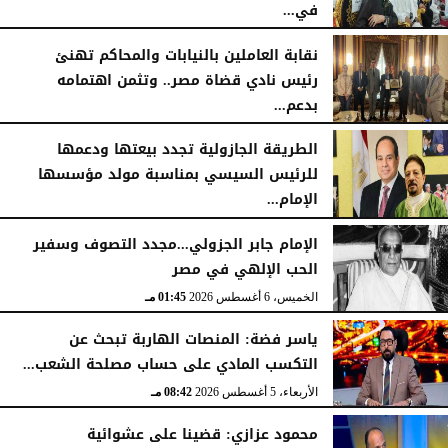
في...
الجمعة، 7 أغسطس 2026
11:31 صـ
نقابة العاملين بالنيابات والمحاكم تهنئ
رئيس نادي قضاة مصر.. وتثمن اهتمامه
بدعم...
الخميس، 6 أغسطس 2026
06:22 مـ
الطريقة الجازولية تجدد بيعتها ودعمها
للرئيس السيسي بمناسبة مولد مؤسسها
الإمام...
الخميس، 6 أغسطس 2026
02:46 مـ
الإمام جابر الجزولي...مجدد التصوف وسفير
الحب الإلهي في مصر
الخميس، 6 أغسطس 2026
01:45 مـ
ياسر فضة: المنصات الهاربة تبحث عن
التكسب المادي على حساب مصلحة الشعب...
الأربعاء، 5 أغسطس 2026
08:42 مـ
محمود عزازي: قضينا على عشوائية