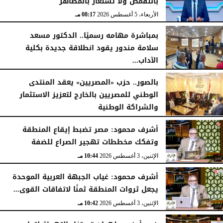
بالتقمص ولا تُستعار بالمظاهر
الأربعاء، 5 أغسطس 2026
08:17 مـ
بمباشرة مهامه رسميًا.. الدكتور مسعد
سلامة مندور يقود انطلاقة جديدة بكلية
الآداب...
الأربعاء، 5 أغسطس 2026
04:51 مـ
بالصور.. حزب «المصريين» يعقد المنتدى
الوطني للمصريين بالخارج لتعزيز الاستثمار
والشراكة الوطنية
الثلاثاء، 4 أغسطس 2026
11:31 مـ
أشرف محمود: مصر تضبط إيقاع المنطقة
وتفكك مخططات تهجير الصراع للضفة
الإثنين، 3 أغسطس 2026
10:44 مـ
أشرف محمود: غياب الجبهة العربية الموحدة
يجعل ثروات المنطقة ثمنًا لاتفاقات القوى...
الإثنين، 3 أغسطس 2026
10:42 مـ