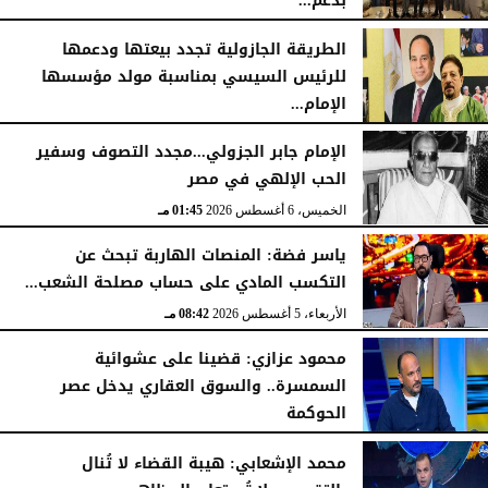
بدعم...
الخميس، 6 أغسطس 2026
06:22 مـ
الطريقة الجازولية تجدد بيعتها ودعمها
للرئيس السيسي بمناسبة مولد مؤسسها
الإمام...
الخميس، 6 أغسطس 2026
02:46 مـ
الإمام جابر الجزولي...مجدد التصوف وسفير
الحب الإلهي في مصر
الخميس، 6 أغسطس 2026
01:45 مـ
ياسر فضة: المنصات الهاربة تبحث عن
التكسب المادي على حساب مصلحة الشعب...
الأربعاء، 5 أغسطس 2026
08:42 مـ
محمود عزازي: قضينا على عشوائية
السمسرة.. والسوق العقاري يدخل عصر
الحوكمة
الأربعاء، 5 أغسطس 2026
08:19 مـ
محمد الإشعابي: هيبة القضاء لا تُنال