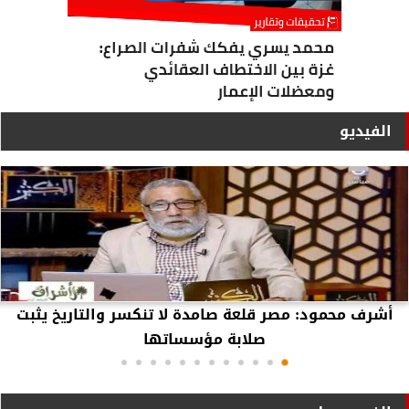
الفيديو
أشرف محمود: مصر قلعة صامدة لا تنكسر والتاريخ يثبت
صلابة مؤسساتها