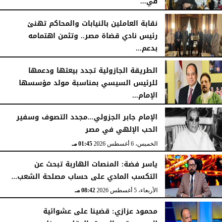
في...
الجمعة، 7 أغسطس 2026
11:31 صـ
نقابة العاملين بالنيابات والمحاكم تهنئ
رئيس نادي قضاة مصر.. وتثمن اهتمامه
بدعم...
الخميس، 6 أغسطس 2026
06:22 مـ
الطريقة الجازولية تجدد بيعتها ودعمها
للرئيس السيسي بمناسبة مولد مؤسسها
الإمام...
الخميس، 6 أغسطس 2026
02:46 مـ
الإمام جابر الجزولي...مجدد التصوف وسفير
الحب الإلهي في مصر
الخميس، 6 أغسطس 2026
01:45 مـ
ياسر فضة: المنصات الهاربة تبحث عن
التكسب المادي على حساب مصلحة الشعب...
الأربعاء، 5 أغسطس 2026
08:42 مـ
محمود عزازي: قضينا على عشوائية