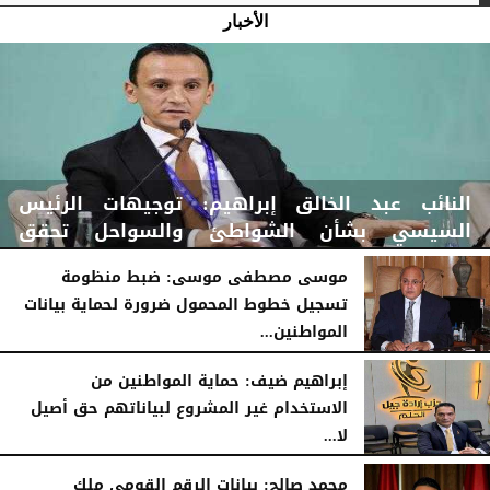
الأخبار
النائب عبد الخالق إبراهيم: توجيهات الرئيس
السيسي بشأن الشواطئ والسواحل تحقق
«الدمج...
موسى مصطفى موسى: ضبط منظومة
تسجيل خطوط المحمول ضرورة لحماية بيانات
المواطنين...
اليوم
الإثنين، 10 أغسطس 2026
09:36 مـ
اليوم
الإثنين، 10 أغسطس 2026
03:34 صـ
إبراهيم ضيف: حماية المواطنين من
الاستخدام غير المشروع لبياناتهم حق أصيل
لا...
اليوم
الإثنين، 10 أغسطس 2026
03:31 صـ
محمد صالح: بيانات الرقم القومي ملك