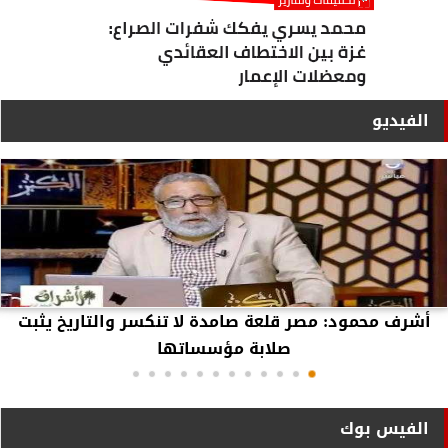
الفيديو
أشرف محمود: مصر قلعة صامدة لا تنكسر والتاريخ يثبت
صلابة مؤسساتها
الفيس بوك