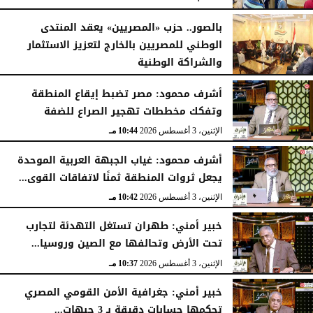
الأربعاء، 5 أغسطس 2026
04:51 مـ
بالصور.. حزب «المصريين» يعقد المنتدى
الوطني للمصريين بالخارج لتعزيز الاستثمار
والشراكة الوطنية
الثلاثاء، 4 أغسطس 2026
11:31 مـ
أشرف محمود: مصر تضبط إيقاع المنطقة
وتفكك مخططات تهجير الصراع للضفة
الإثنين، 3 أغسطس 2026
10:44 مـ
أشرف محمود: غياب الجبهة العربية الموحدة
يجعل ثروات المنطقة ثمنًا لاتفاقات القوى...
الإثنين، 3 أغسطس 2026
10:42 مـ
خبير أمني: طهران تستغل التهدئة لتجارب
تحت الأرض وتحالفها مع الصين وروسيا...
الإثنين، 3 أغسطس 2026
10:37 مـ
خبير أمني: جغرافية الأمن القومي المصري
تحكمها حسابات دقيقة بـ 3 جبهات...