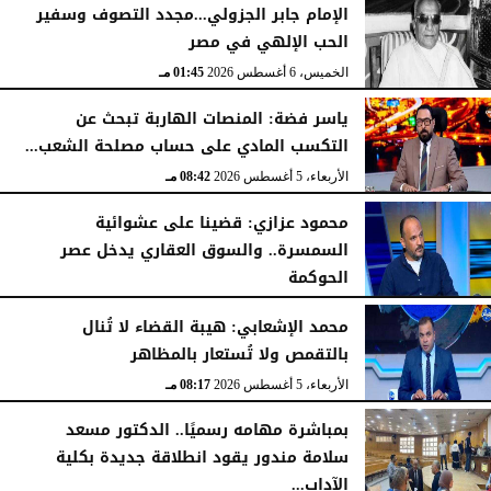
الإمام جابر الجزولي...مجدد التصوف وسفير
الحب الإلهي في مصر
الخميس، 6 أغسطس 2026
01:45 مـ
ياسر فضة: المنصات الهاربة تبحث عن
التكسب المادي على حساب مصلحة الشعب...
الأربعاء، 5 أغسطس 2026
08:42 مـ
محمود عزازي: قضينا على عشوائية
السمسرة.. والسوق العقاري يدخل عصر
الحوكمة
الأربعاء، 5 أغسطس 2026
08:19 مـ
محمد الإشعابي: هيبة القضاء لا تُنال
بالتقمص ولا تُستعار بالمظاهر
الأربعاء، 5 أغسطس 2026
08:17 مـ
بمباشرة مهامه رسميًا.. الدكتور مسعد
سلامة مندور يقود انطلاقة جديدة بكلية
الآداب...