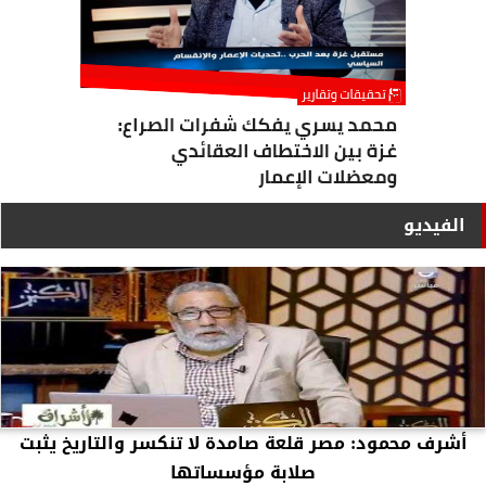
الفيديو
أشرف محمود: مصر قلعة صامدة لا تنكسر والتاريخ يثبت
صلابة مؤسساتها