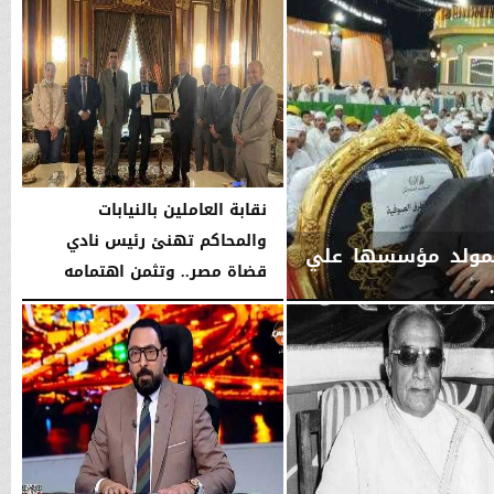
نقابة العاملين بالنيابات
والمحاكم تهنئ رئيس نادي
ل بمولد مؤسسها علي
قضاة مصر.. وتثمن اهتمامه
بدعم...
الخميس، 6 أغسطس 2026
06:22 مـ