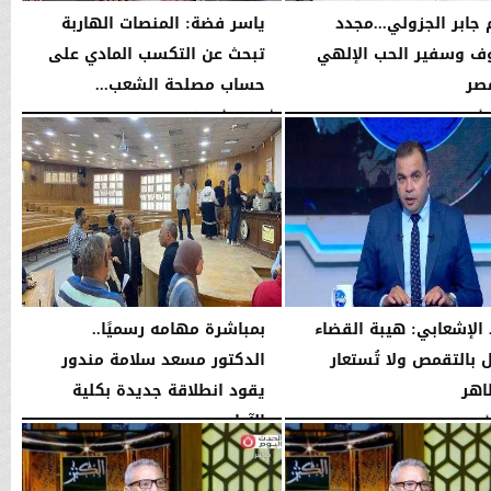
 جابر الجزولي...مجدد
ياسر فضة: المنصات الهاربة
ف وسفير الحب الإلهي
تبحث عن التكسب المادي على
صر
حساب مصلحة الشعب...
01:45 مـ
الأربعاء، 5 أغسطس 2026
08:42 مـ
الإشعابي: هيبة القضاء
بمباشرة مهامه رسميًا..
ال بالتقمص ولا تُستعار
الدكتور مسعد سلامة مندور
اهر
يقود انطلاقة جديدة بكلية
الآداب...
08:17 مـ
الأربعاء، 5 أغسطس 2026
04:51 مـ