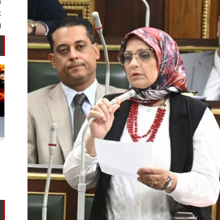
أستاذ كيمياء حيوية: غلي اللبن السايب
في المنازل لا يقضي على الأمراض...