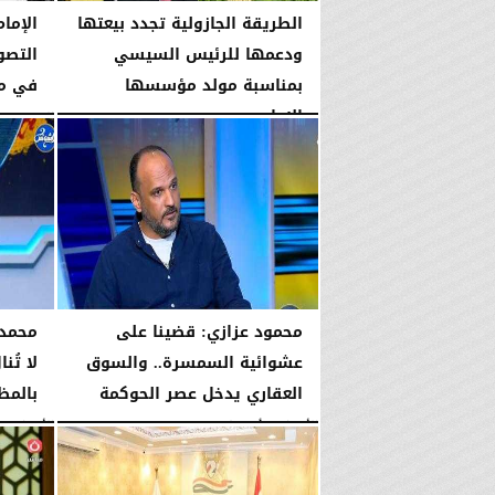
الطريقة الجازولية تجدد بيعتها
الإمام
ودعمها للرئيس السيسي
التصو
بمناسبة مولد مؤسسها
في م
الإمام...
الخميس، 6 أغسطس 2026
الخميس، 6 أغسطس 2026
02:46 مـ
محمود عزازي: قضينا على
محمد 
عشوائية السمسرة.. والسوق
لا تُن
العقاري يدخل عصر الحوكمة
بالمظ
الأربعاء، 5 أغسطس 2026
08:19 مـ
الأربعاء، 5 أغسطس 2026