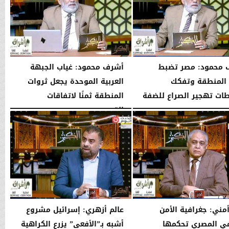
 محمود: مصر تضبط
أشرف محمود: غياب الجبهة
 المنطقة وتفكك
العربية الموحدة يجعل ثروات
ت تهجير الصراع للضفة
المنطقة ثمنًا لاتفاقات
القوى...
10:44 مـ
الإثنين، 3 أغسطس 2026
10:42 مـ
أمني: جغرافية الأمن
عالم أزهري: إسرائيل مشروع
ي المصري تحكمها
أشبه بـ”الأفعى” يزرع الكراهية