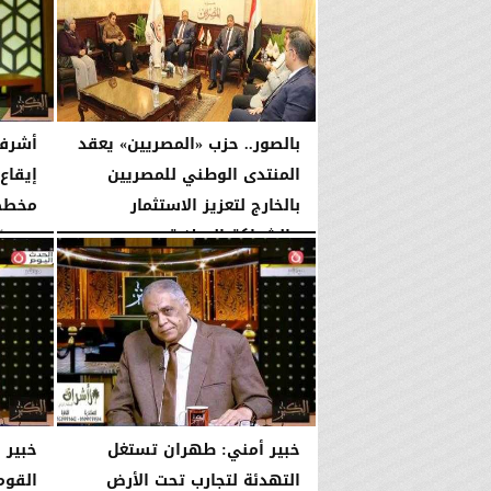
بالصور.. حزب «المصريين» يعقد
أشرف
المنتدى الوطني للمصريين
إيقاع
بالخارج لتعزيز الاستثمار
مخططا
والشراكة الوطنية
الإثنين، 3 أغسطس 2026
الثلاثاء، 4 أغسطس 2026
11:31 مـ
خبير أمني: طهران تستغل
خبير 
التهدئة لتجارب تحت الأرض
القوم