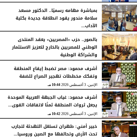
بمباشرة مهامه رسميًا.. الدكتور مسعد
سلامة مندور يقود انطلاقة جديدة بكلية
الآداب...
الأربعاء، 5 أغسطس 2026
04:51 مـ
بالصور.. حزب «المصريين» يعقد المنتدى
الوطني للمصريين بالخارج لتعزيز الاستثمار
والشراكة الوطنية
الثلاثاء، 4 أغسطس 2026
11:31 مـ
أشرف محمود: مصر تضبط إيقاع المنطقة
وتفكك مخططات تهجير الصراع للضفة
الإثنين، 3 أغسطس 2026
10:44 مـ
أشرف محمود: غياب الجبهة العربية الموحدة
يجعل ثروات المنطقة ثمنًا لاتفاقات القوى...
الإثنين، 3 أغسطس 2026
10:42 مـ
خبير أمني: طهران تستغل التهدئة لتجارب
تحت الأرض وتحالفها مع الصين وروسيا...