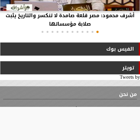
أشرف محمود: مصر قلعة صامدة لا تنكسر والتاريخ يثبت
صلابة مؤسساتها
الفيس بوك
تويتر
Tweets by
من نحن
⇡
الوثيقة