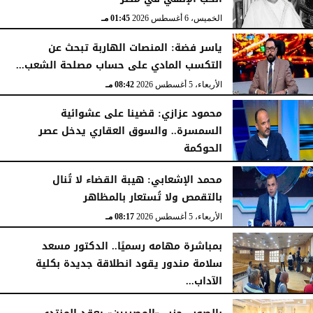
الخميس، 6 أغسطس 2026
01:45 مـ
ياسر فضة: المنصات الهاربة تبحث عن
التكسب المادي على حساب مصلحة الشعب...
الأربعاء، 5 أغسطس 2026
08:42 مـ
محمود عزازي: قضينا على عشوائية
السمسرة.. والسوق العقاري يدخل عصر
الحوكمة
الأربعاء، 5 أغسطس 2026
08:19 مـ
محمد الإشعابي: هيبة القضاء لا تُنال
بالتقمص ولا تُستعار بالمظاهر
الأربعاء، 5 أغسطس 2026
08:17 مـ
بمباشرة مهامه رسميًا.. الدكتور مسعد
سلامة مندور يقود انطلاقة جديدة بكلية
الآداب...
الأربعاء، 5 أغسطس 2026
04:51 مـ
بالصور.. حزب «المصريين» يعقد المنتدى