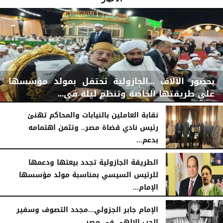
بحضور الآلاف ...الجازولية تحتفل بمولد مؤسسها
علي طريقتها الخاصة وتنظم ليلة في...
نقابة العاملين بالنيابات والمحاكم تهنئ
رئيس نادي قضاة مصر.. وتثمن اهتمامه
بدعم...
اليوم
الجمعة، 7 أغسطس 2026
11:31 صـ
الخميس، 6 أغسطس 2026
06:22 مـ
الطريقة الجازولية تجدد بيعتها ودعمها
للرئيس السيسي بمناسبة مولد مؤسسها
الإمام...
الخميس، 6 أغسطس 2026
02:46 مـ
الإمام جابر الجزولي...مجدد التصوف وسفير
الحب الإلهي في مصر