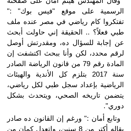
وقال المهندس هيثم أمان على صفحته
الرسمية على موقع "فيس بوك" :"
تفتكروا كام رياضي في مصر عنده ملف
طبي فعلاً؟ .. الحقيقة إني حاولت أبحث
عن إجابة للسؤال ده، ومقدرتش أوصل
لرقم محدد، لكن وأنا ببحث اكتشفت إن
المادة رقم 79 من قانون الرياضة الصادر
سنة 2017 بتلزم كل الأندية والهيئات
الرياضية بإعداد سجل طبي لكل رياضي،
يتضمن تاريخه الصحي، ويتحدث بشكل
دوري".
وتابع أمان :" ورغم إن القانون ده صادر
بقاله أكتر من 8 سنين، واتعدل كمان من