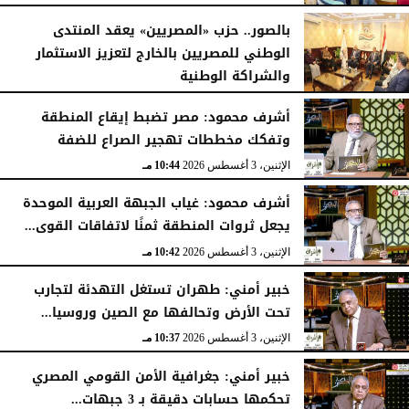
الأربعاء، 5 أغسطس 2026
04:51 مـ
بالصور.. حزب «المصريين» يعقد المنتدى
الوطني للمصريين بالخارج لتعزيز الاستثمار
والشراكة الوطنية
الثلاثاء، 4 أغسطس 2026
11:31 مـ
أشرف محمود: مصر تضبط إيقاع المنطقة
وتفكك مخططات تهجير الصراع للضفة
الإثنين، 3 أغسطس 2026
10:44 مـ
أشرف محمود: غياب الجبهة العربية الموحدة
يجعل ثروات المنطقة ثمنًا لاتفاقات القوى...
الإثنين، 3 أغسطس 2026
10:42 مـ
خبير أمني: طهران تستغل التهدئة لتجارب
تحت الأرض وتحالفها مع الصين وروسيا...
الإثنين، 3 أغسطس 2026
10:37 مـ
خبير أمني: جغرافية الأمن القومي المصري
تحكمها حسابات دقيقة بـ 3 جبهات...