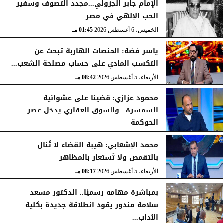
الإمام جابر الجزولي...مجدد التصوف وسفير
الحب الإلهي في مصر
الخميس، 6 أغسطس 2026
01:45 مـ
ياسر فضة: المنصات الهاربة تبحث عن
التكسب المادي على حساب مصلحة الشعب...
الأربعاء، 5 أغسطس 2026
08:42 مـ
محمود عزازي: قضينا على عشوائية
السمسرة.. والسوق العقاري يدخل عصر
الحوكمة
الأربعاء، 5 أغسطس 2026
08:19 مـ
محمد الإشعابي: هيبة القضاء لا تُنال
بالتقمص ولا تُستعار بالمظاهر
الأربعاء، 5 أغسطس 2026
08:17 مـ
بمباشرة مهامه رسميًا.. الدكتور مسعد
سلامة مندور يقود انطلاقة جديدة بكلية
الآداب...