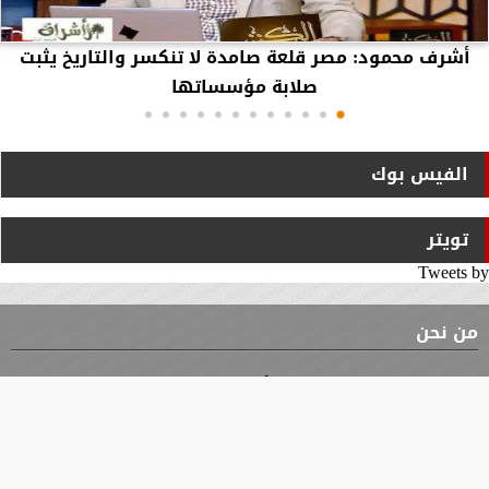
أشرف محمود: مصر قلعة صامدة لا تنكسر والتاريخ يثبت
صلابة مؤسساتها
الفيس بوك
تويتر
Tweets by
من نحن
⇡
الوثيقة