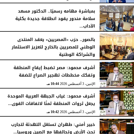
بمباشرة مهامه رسميًا.. الدكتور مسعد
سلامة مندور يقود انطلاقة جديدة بكلية
الآداب...
الأربعاء، 5 أغسطس 2026
04:51 مـ
بالصور.. حزب «المصريين» يعقد المنتدى
الوطني للمصريين بالخارج لتعزيز الاستثمار
والشراكة الوطنية
الثلاثاء، 4 أغسطس 2026
11:31 مـ
أشرف محمود: مصر تضبط إيقاع المنطقة
وتفكك مخططات تهجير الصراع للضفة
الإثنين، 3 أغسطس 2026
10:44 مـ
أشرف محمود: غياب الجبهة العربية الموحدة
يجعل ثروات المنطقة ثمنًا لاتفاقات القوى...
الإثنين، 3 أغسطس 2026
10:42 مـ
خبير أمني: طهران تستغل التهدئة لتجارب
تحت الأرض وتحالفها مع الصين وروسيا...