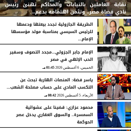
نقابة العاملين بالنيابات والمحاكم تهنئ رئيس
نادي قضاة مصر.. وتثمن اهتمامه بدعم...
الطريقة الجازولية تجدد بيعتها ودعمها
للرئيس السيسي بمناسبة مولد مؤسسها
الإمام...
الخميس، 6 أغسطس 2026
06:22 مـ
الخميس، 6 أغسطس 2026
02:46 مـ
الإمام جابر الجزولي...مجدد التصوف وسفير
الحب الإلهي في مصر
الخميس، 6 أغسطس 2026
01:45 مـ
ياسر فضة: المنصات الهاربة تبحث عن
التكسب المادي على حساب مصلحة الشعب...
الأربعاء، 5 أغسطس 2026
08:42 مـ
محمود عزازي: قضينا على عشوائية
السمسرة.. والسوق العقاري يدخل عصر
الحوكمة
الأربعاء، 5 أغسطس 2026
08:19 مـ