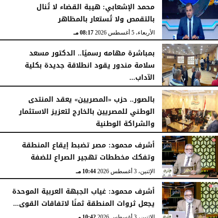
محمد الإشعابي: هيبة القضاء لا تُنال
بالتقمص ولا تُستعار بالمظاهر
الأربعاء، 5 أغسطس 2026
08:17 مـ
بمباشرة مهامه رسميًا.. الدكتور مسعد
سلامة مندور يقود انطلاقة جديدة بكلية
الآداب...
الأربعاء، 5 أغسطس 2026
04:51 مـ
بالصور.. حزب «المصريين» يعقد المنتدى
الوطني للمصريين بالخارج لتعزيز الاستثمار
والشراكة الوطنية
الثلاثاء، 4 أغسطس 2026
11:31 مـ
أشرف محمود: مصر تضبط إيقاع المنطقة
وتفكك مخططات تهجير الصراع للضفة
الإثنين، 3 أغسطس 2026
10:44 مـ
أشرف محمود: غياب الجبهة العربية الموحدة
يجعل ثروات المنطقة ثمنًا لاتفاقات القوى...
الإثنين، 3 أغسطس 2026
10:42 مـ