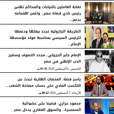
الجمعة، 7 أغسطس 2026
11:31 صـ
نقابة العاملين بالنيابات والمحاكم تهنئ
رئيس نادي قضاة مصر.. وتثمن اهتمامه
بدعم...
الخميس، 6 أغسطس 2026
06:22 مـ
الطريقة الجازولية تجدد بيعتها ودعمها
للرئيس السيسي بمناسبة مولد مؤسسها
الإمام...
الخميس، 6 أغسطس 2026
02:46 مـ
الإمام جابر الجزولي...مجدد التصوف وسفير
الحب الإلهي في مصر
الخميس، 6 أغسطس 2026
01:45 مـ
ياسر فضة: المنصات الهاربة تبحث عن
التكسب المادي على حساب مصلحة الشعب...
الأربعاء، 5 أغسطس 2026
08:42 مـ
محمود عزازي: قضينا على عشوائية
السمسرة.. والسوق العقاري يدخل عصر