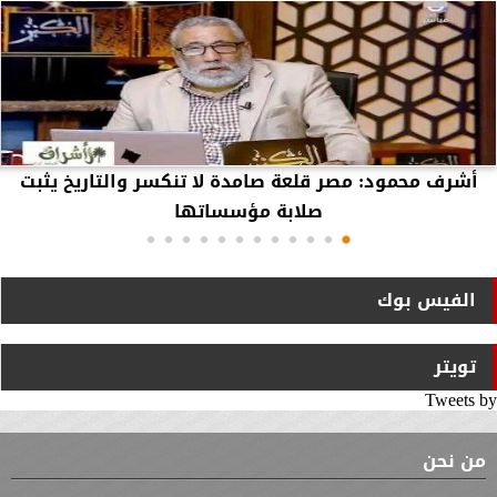
أشرف محمود: مصر قلعة صامدة لا تنكسر والتاريخ يثبت
صلابة مؤسساتها
الفيس بوك
تويتر
Tweets by
من نحن