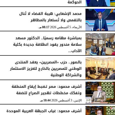
الحوكمة
الأربعاء، 5 أغسطس 2026
08:19 مـ
محمد الإشعابي: هيبة القضاء لا تُنال
بالتقمص ولا تُستعار بالمظاهر
الأربعاء، 5 أغسطس 2026
08:17 مـ
بمباشرة مهامه رسميًا.. الدكتور مسعد
سلامة مندور يقود انطلاقة جديدة بكلية
الآداب...
الأربعاء، 5 أغسطس 2026
04:51 مـ
بالصور.. حزب «المصريين» يعقد المنتدى
الوطني للمصريين بالخارج لتعزيز الاستثمار
والشراكة الوطنية
الثلاثاء، 4 أغسطس 2026
11:31 مـ
أشرف محمود: مصر تضبط إيقاع المنطقة
وتفكك مخططات تهجير الصراع للضفة
الإثنين، 3 أغسطس 2026
10:44 مـ
أشرف محمود: غياب الجبهة العربية الموحدة