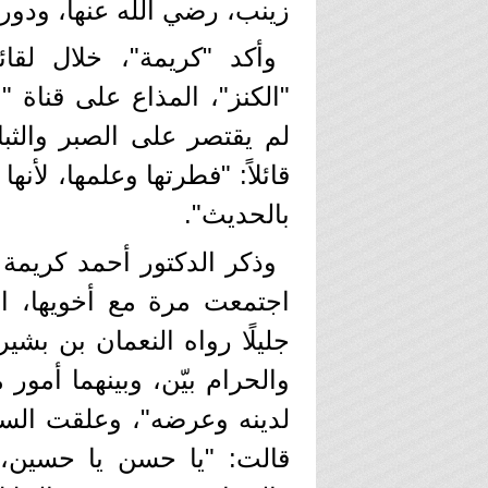
زينب، رضي الله عنها، ودوره
وأكد "كريمة"، خلال لقا
"الكنز"، المذاع على قناة 
لم يقتصر على الصبر والثبا
قائلاً: "فطرتها وعلمها، لأن
بالحديث".
وذكر الدكتور أحمد كريمة
اجتمعت مرة مع أخويها، ال
جليلًا رواه النعمان بن بشير
والحرام بيّن، وبينهما أمور
لدينه وعرضه"، وعلقت السي
قالت: "يا حسن يا حسين، إ