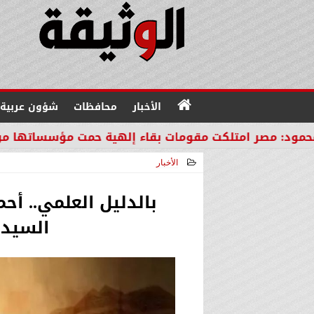
الأخبار
محافظات
شؤون عربية
لكت مقومات بقاء إلهية حمت مؤسساتها من مصير دول ال
الأخبار
2025-12-12 21:38:51
بالدليل العلمي.. أ
السيدة