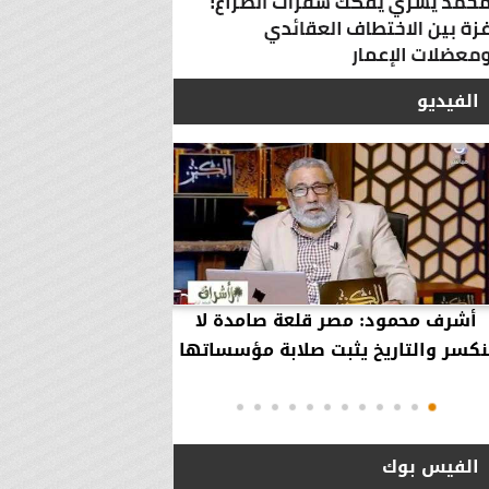
الفيديو
أشرف محمود: مصر قلعة صامدة لا
أشرف محمود: مصر 
نكسر والتاريخ يثبت صلابة مؤسساتها
بقاء إلهية حمت مؤ
دول..
الفيس بوك