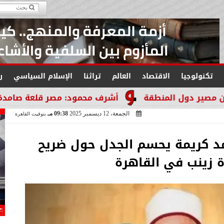
تكنولوجيا
الاقتصاد
العالم
تراثنا
الإسلام السياسي
ر
منطقة
أشرف محمود: مصر قلعة صامدة لا تنكسر والت
الجمعة، 12 ديسمبر 2025
09:38 مـ
بتوقيت القاهرة
حمد كريمة يحسم الجدل حول ضريح
 زينب في القاهرة