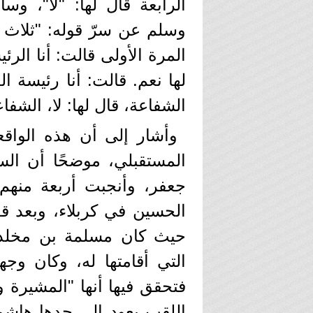
الرابعة قال لها: "لا"، و
وسلم عن سرّ قوله: "ثلاث م
المرة الأولى قالت: أنا الرئ
لها نعم. قالت: أنا رئيسة ال
الشفاعة، قال لها: لا، الشفاع
وأشار إلى أن هذه الواقعة
المستقبلي، موضحًا أن الس
جعفر، وأنجبت أربعة منهم
الحسين في كربلاء، وبعد ق
حيث كان مسلمة بن مخلد (
التي أقامتها له، وكان وج
فتحقق فيها أنها "المشيرة ور
اللقب يعود إلى جدها هاشم