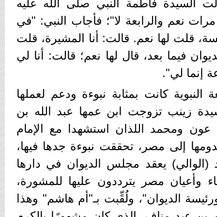
سألت السيدة فاطمة النبي صلى الله عليه
رات نعم والرابعة لا"؛ فأجاب النبي: "في
يسة، قلت لها نعم. قالت: أنا المشيرة، قلت
ديوان فيما بعد، قال لها نعم؛ قالت: أنا لي
ة إنما لي".
 النبوية كانت بمثابة نبوءة ودعم لعملها
يدة زينب تزوجت ابن عمها عبد الله بن
 عون ومحمد اللذان استشهدا مع الإمام
دومها إلى مصر، تحققت نبوءة جدها فيها،
الوالي) يعقد مجلس الديوان في دارها
هاء وأعيان مصر يترددون عليها للمشورة،
ئيسة الديوان"، ولُقِّبت بـ"أم هاشم" وهذا
 بن عبد مناف، الذي كان مشهورًا بالكرم