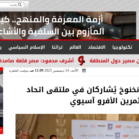
تكنولوجيا
الاقتصاد
العالم
تراثنا
الإسلام السياسي
ر
قة
أشرف محمود: مصر قلعة صامدة لا تنكسر والتاريخ
الأحد، 14 ديسمبر 2025
11:09 صـ
بتوقيت القاهرة
خنوخ يُشاركان في ملتقى اتحاد
مرين الأفرو آسيوي