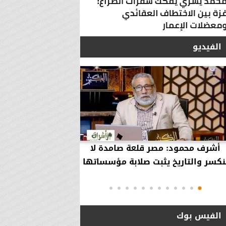
الفيديو
أشرف محمود: مصر قلعة صامدة لا
أشرف محمود: مصر 
نكسر والتاريخ يثبت صلابة مؤسساتها
بقاء إلهية حمت مؤ
دول..
الفيس بوك