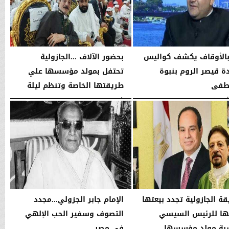
بالأوقاف يكشف كواليس
بحضور الآلاف ...الجازولية
 قيصر الروم بنبوة
تحتفل بمولد مؤسسها علي
طفى
طريقتها الخاصة وتنظم ليلة
في...
10:04 مـ
الجمعة، 7 أغسطس 2026
11:31 صـ
قة الجازولية تجدد بيعتها
الإمام جابر الجزولي...مجدد
ا للرئيس السيسي
التصوف وسفير الحب الإلهي
بة مولد مؤسسها
في مصر