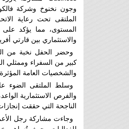
وجون نخنوخ وشركة فالكون
الملتقى تحت رعاية الات
المستوى، مما يؤكد على أه
والاستثماري بين قارتي أفريق
وحضر الحفل نخبة من الوز
كبير من السفراء وممثلي ال
والشخصيات العامة المؤثرة ف
وسلط الملتقى الضوء عل
والفرص الاستثمارية الواعدة
الناجحة التي حققت إنجازات
وجاءت مشاركة رجل الأعما
للفعاليات، حيث تُساهم خب