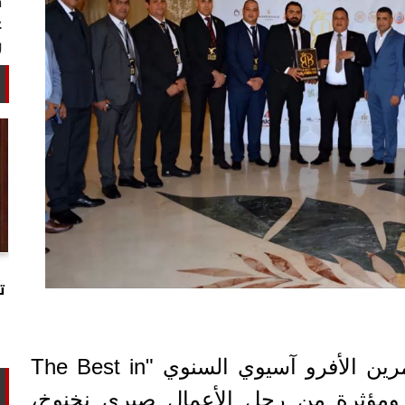
خبير أمني: طهران تستغل التهدئة
لتجارب تحت الأرض وتحالفها مع الصين
ت
وروسيا...
شهد ملتقى اتحاد المستثمرين الأفرو آسيوي السنوي "The Best in
بارزة ومؤثرة من رجل الأعمال صبري نخنوخ،