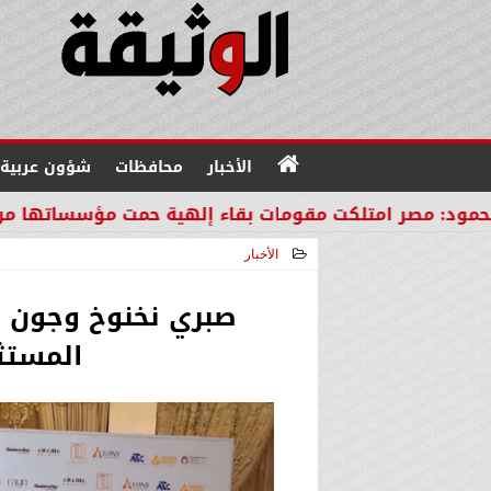
الأخبار
محافظات
شؤون عربية
 مقومات بقاء إلهية حمت مؤسساتها من مصير دول المنط
الأخبار
2025-12-14 11:09:25
صبري نخنوخ وجون ن
المستث