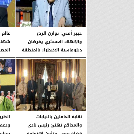
خبير أمني: توازن الردع
عالم 
والإنهاك العسكري يفرضان
شهادة
دبلوماسية الاضطرار بالمنطقة
المص
الجمعة، 7 أغسطس 2026
10:06 مـ
الجمعة، 7 أغسطس 2026
نقابة العاملين بالنيابات
الطري
والمحاكم تهنئ رئيس نادي
ودعمه
قضاة مصر.. وتثمن اهتمامه
بمناس