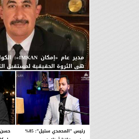
مدير عام «إمك
هي الثروة الحقيقية لمستقبل التن
الخميس، 6 أغسطس 2026
08:31 مـ
رئيس ”المحمدي ستيل”: 85%
حسن ا