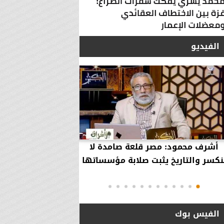
الفيديو
أشرف محمود: مصر قلعة صامدة لا
أشرف محمود: مصر 
نكسر والتاريخ يثبت صلابة مؤسساتها
بقاء إلهية حمت مؤ
دول..
الفيس بوك