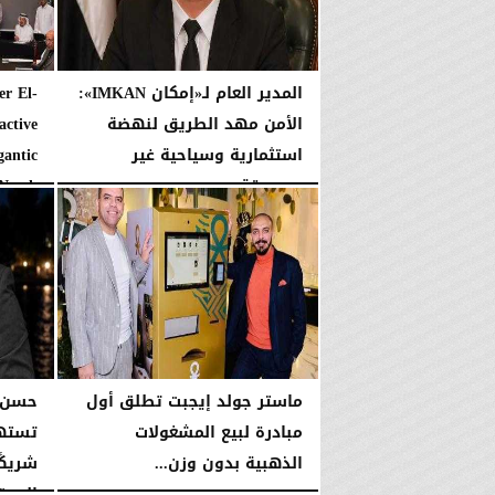
المدير العام لـ«إمكان IMKAN»:
er El-
الأمن مهد الطريق لنهضة
active
استثمارية وسياحية غير
gantic
مسبوقة
rth...
الخميس، 23 يوليو 2026
04:32 مـ
الأربعاء، 22 يوليو 2026
ماستر جولد إيجبت تطلق أول
مبادرة لبيع المشغولات
تستهد
الذهبية بدون وزن...
شريكًا
الاستث