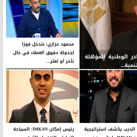
محمود عزازي: نتدخل فورًا
لجدولة حقوق العملاء في حال
ان IMKAN»: الكوادر الوطنية المؤهلة
تأخر أو تعثر...
مية...
الأربعاء، 5 أغسطس 2026
08:21 مـ
لديب يكشف استراتيجية
رئيس إمكان IMKAN: السياحة