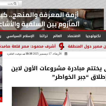
تكنولوجيا
الاقتصاد
العالم
تراثنا
الإسلام السياسي
ر
منطقة
أشرف محمود: مصر قلعة صامدة لا تنكسر والتا
الأربعاء، 17 ديسمبر 2025
10:39 مـ
بتوقيت القاهرة
يختتم مبادرة مشروعات الأون لاين
طلاق “جبر الخواطر”