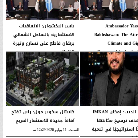
Ambassador Yass
ياسر البخشوان: الاتفاقيات
Bakhshawan: The Attr
الاستثمارية بالساحل الشمالي
Climate and Gi
برهان قاطع على تسارع وتيرة
Opportunities in the No
الإقبال...
01:57 صـ
الثلاثاء، 21 يوليو 2026
05:35 مـ
حسن الديب: إمكان IMKAN
كابيتال سكوير مول: راين تفتح
ف ترسيخ مكانتها
آفاقاً جديدة للاستثمار المربح
 استراتيجيًا في تنمية
السبت، 11 يوليو 2026
12:29 مـ
مار...