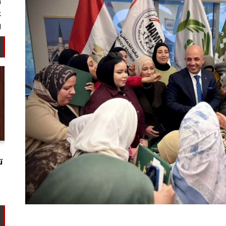
خبير أمني: طهران تستغل التهدئة
لتجارب تحت الأرض وتحالفها مع الصين
ت
وروسيا...