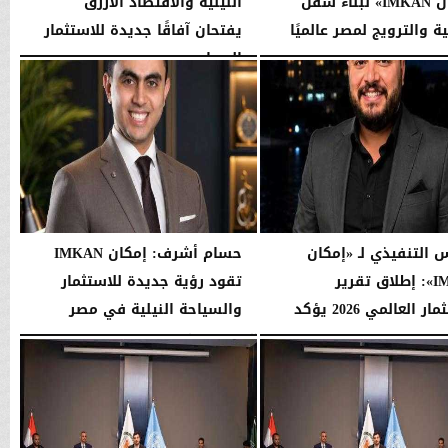
«إمكان IMKAN» لبناء سفن
النيلية والاقتصاد الأزرق
ة والترويج لمصر عالميًا
يفتحان آفاقًا جديدة للاستثمار
السياحي...
07:31 مـ
الأحد، 2 أغسطس 2026
01:37 مـ
س التنفيذي لـ «إمكان
حسام أشرف: إمكان IMKAN
IMKAN»: إطلاق تقرير
تقود رؤية جديدة للاستثمار
الاستثمار العالمي 2026 يؤكد
والسياحة النيلية في مصر
..
الجمعة، 24 يوليو 2026
09:55 مـ
08:41 مـ