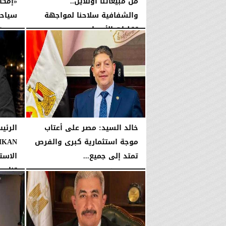
من مبيعاتنا أونلاين..
والشفافية سلاحنا لمواجهة
سياحي
تقلبات الأسعار
الإثنين، 3 أغسطس 2026
الأربعاء، 5 أغسطس 2026
06:02 مـ
خالد السيد: مصر على أعتاب
الرئي
موجة استثمارية كبرى والفرص
تمتد إلى جميع...
تنامي.
الجمعة، 31 يوليو 2026
02:42 صـ
الثلاثاء، 28 يوليو 2026