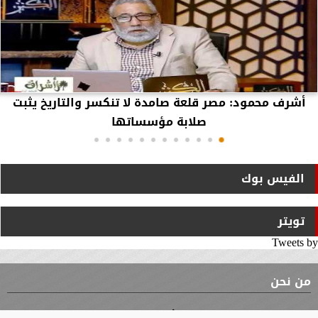
أشرف محمود: مصر قلعة صامدة لا تنكسر والتاريخ يثبت
صلابة مؤسساتها
الفيس بوك
تويتر
Tweets by
من نحن