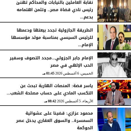
نقابة العاملين بالنيابات والمحاكم تهنئ
رئيس نادي قضاة مصر.. وتثمن اهتمامه
بدعم...
الخميس، 6 أغسطس 2026
06:22 مـ
الطريقة الجازولية تجدد بيعتها ودعمها
للرئيس السيسي بمناسبة مولد مؤسسها
الإمام...
الخميس، 6 أغسطس 2026
02:46 مـ
الإمام جابر الجزولي...مجدد التصوف وسفير
الحب الإلهي في مصر
الخميس، 6 أغسطس 2026
01:45 مـ
ياسر فضة: المنصات الهاربة تبحث عن
التكسب المادي على حساب مصلحة الشعب...
الأربعاء، 5 أغسطس 2026
08:42 مـ
محمود عزازي: قضينا على عشوائية
السمسرة.. والسوق العقاري يدخل عصر
الحوكمة