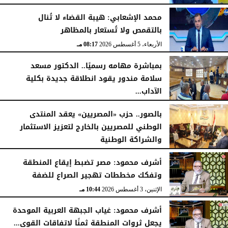
الأربعاء، 5 أغسطس 2026
08:19 مـ
محمد الإشعابي: هيبة القضاء لا تُنال
بالتقمص ولا تُستعار بالمظاهر
الأربعاء، 5 أغسطس 2026
08:17 مـ
بمباشرة مهامه رسميًا.. الدكتور مسعد
سلامة مندور يقود انطلاقة جديدة بكلية
الآداب...
الأربعاء، 5 أغسطس 2026
04:51 مـ
بالصور.. حزب «المصريين» يعقد المنتدى
الوطني للمصريين بالخارج لتعزيز الاستثمار
والشراكة الوطنية
الثلاثاء، 4 أغسطس 2026
11:31 مـ
أشرف محمود: مصر تضبط إيقاع المنطقة
وتفكك مخططات تهجير الصراع للضفة
الإثنين، 3 أغسطس 2026
10:44 مـ
أشرف محمود: غياب الجبهة العربية الموحدة
يجعل ثروات المنطقة ثمنًا لاتفاقات القوى...