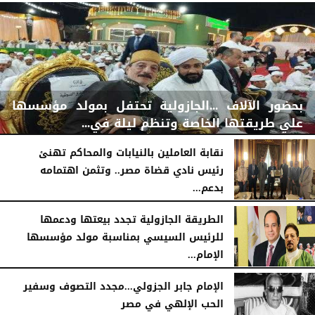
بحضور الآلاف ...الجازولية تحتفل بمولد مؤسسها
علي طريقتها الخاصة وتنظم ليلة في...
نقابة العاملين بالنيابات والمحاكم تهنئ
رئيس نادي قضاة مصر.. وتثمن اهتمامه
بدعم...
اليوم
الجمعة، 7 أغسطس 2026
11:31 صـ
الخميس، 6 أغسطس 2026
06:22 مـ
الطريقة الجازولية تجدد بيعتها ودعمها
للرئيس السيسي بمناسبة مولد مؤسسها
الإمام...
الخميس، 6 أغسطس 2026
02:46 مـ
الإمام جابر الجزولي...مجدد التصوف وسفير
الحب الإلهي في مصر