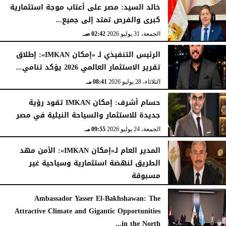
خالد السيد: مصر على أعتاب موجة استثمارية
كبرى والفرص تمتد إلى جميع...
الجمعة، 31 يوليو 2026
02:42 صـ
الرئيس التنفيذي لـ «إمكان IMKAN»: إطلاق
تقرير الاستثمار العالمي 2026 يؤكد تنامي...
الثلاثاء، 28 يوليو 2026
08:41 مـ
حسام أشرف: إمكان IMKAN تقود رؤية
جديدة للاستثمار والسياحة النيلية في مصر
الجمعة، 24 يوليو 2026
09:55 مـ
المدير العام لـ«إمكان IMKAN»: الأمن مهد
الطريق لنهضة استثمارية وسياحية غير
مسبوقة
الخميس، 23 يوليو 2026
04:32 مـ
Ambassador Yasser El-Bakhshawan: The
Attractive Climate and Gigantic Opportunities
in the North...