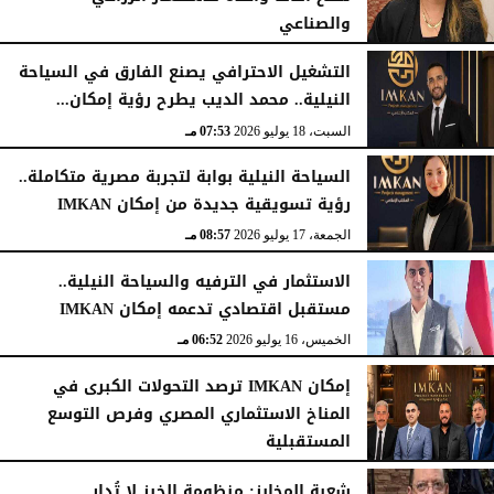
والصناعي
الأحد، 19 يوليو 2026
06:54 مـ
التشغيل الاحترافي يصنع الفارق في السياحة
النيلية.. محمد الديب يطرح رؤية إمكان...
السبت، 18 يوليو 2026
07:53 مـ
السياحة النيلية بوابة لتجربة مصرية متكاملة..
رؤية تسويقية جديدة من إمكان IMKAN
الجمعة، 17 يوليو 2026
08:57 مـ
الاستثمار في الترفيه والسياحة النيلية..
مستقبل اقتصادي تدعمه إمكان IMKAN
الخميس، 16 يوليو 2026
06:52 مـ
إمكان IMKAN ترصد التحولات الكبرى في
المناخ الاستثماري المصري وفرص التوسع
المستقبلية
الإثنين، 13 يوليو 2026
09:48 مـ
شعبة المخابز: منظومة الخبز لا تُدار