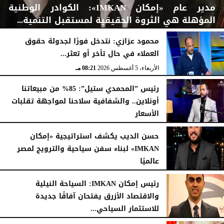
مدير عام «إمكان IMKAN»: الكوادر الوطنية
المؤهلة هي الثروة الحقيقية لمستقبل التنمية...
محمود عزازي: نتدخل فورًا لجدولة حقوق
العملاء في حال تأخر أو تعثر...
الخميس، 6 أغسطس 2026
08:31 مـ
الأربعاء، 5 أغسطس 2026
08:21 مـ
رئيس ”المحمدي ستيل”: 85% من مبيعاتنا
أونلاين.. والشفافية سلاحنا لمواجهة تقلبات
الأسعار
الأربعاء، 5 أغسطس 2026
06:02 مـ
حسن الديب يكشف استراتيجية «إمكان
IMKAN» لبناء سفن سياحية والترويج لمصر
عالميًا
الإثنين، 3 أغسطس 2026
07:31 مـ
رئيس إمكان IMKAN: السياحة النيلية
والاقتصاد الأزرق يفتحان آفاقًا جديدة
للاستثمار السياحي...
الأحد، 2 أغسطس 2026
01:37 مـ