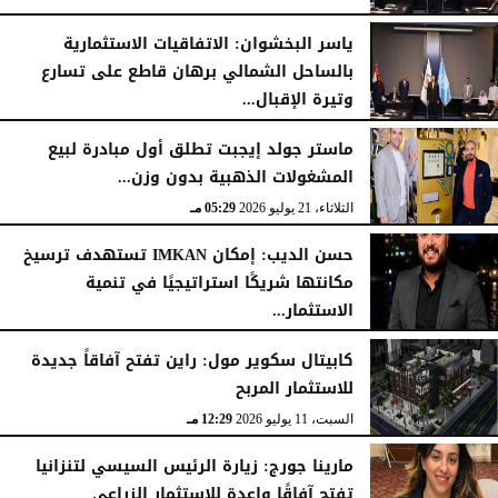
الأربعاء، 22 يوليو 2026
01:57 صـ
ياسر البخشوان: الاتفاقيات الاستثمارية
بالساحل الشمالي برهان قاطع على تسارع
وتيرة الإقبال...
الثلاثاء، 21 يوليو 2026
05:35 مـ
ماستر جولد إيجبت تطلق أول مبادرة لبيع
المشغولات الذهبية بدون وزن...
الثلاثاء، 21 يوليو 2026
05:29 مـ
حسن الديب: إمكان IMKAN تستهدف ترسيخ
مكانتها شريكًا استراتيجيًا في تنمية
الاستثمار...
الثلاثاء، 21 يوليو 2026
04:19 مـ
كابيتال سكوير مول: راين تفتح آفاقاً جديدة
للاستثمار المربح
السبت، 11 يوليو 2026
12:29 مـ
مارينا جورج: زيارة الرئيس السيسي لتنزانيا
تفتح آفاقًا واعدة للاستثمار الزراعي