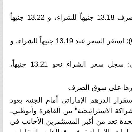
​بنك مصر: سجل سعر الصرف 13.18 جنيهاً للشراء، و 13.22 جنيهاً
​البنك التجاري الدولي (CIB): استقر السعر عند 13.19 جنيهاً للشراء، و
​مصرف أبوظبي الإسلامي: سجل سعر الشراء نحو 13.21 جنيهاً،
أثيرها على سوق الصرف
تقرار الدرهم الإماراتي أمام الجنيه يعود
كة الاستراتيجية" بين القاهرة وأبوظبي.
تحدة تعد من أكبر المستثمرين الأجانب في
رات الإماراتية في قطاعات العقارات،