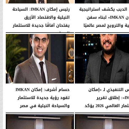
لديب يكشف استراتيجية
رئيس إمكان IMKAN: السياحة
«إمكان IMKAN» لبناء سفن
النيلية والاقتصاد الأزرق
ة والترويج لمصر عالميًا
يفتحان آفاقًا جديدة للاستثمار
السياحي...
07:31 مـ
الأحد، 2 أغسطس 2026
01:37 مـ
س التنفيذي لـ «إمكان
حسام أشرف: إمكان IMKAN
IMKAN»: إطلاق تقرير
تقود رؤية جديدة للاستثمار
الاستثمار العالمي 2026 يؤكد
والسياحة النيلية في مصر
..
الجمعة، 24 يوليو 2026
09:55 مـ
08:41 مـ