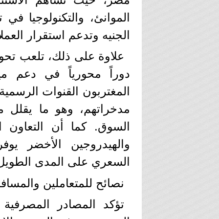
الموانئ، والتكنولوجيا في 
الجنيه وتدعم استقرار العملا
​علاوة على ذلك، تلعب تحو
دوراً محورياً في دعم 
المغتربون القنوات الرسمية 
مدخراتهم، وهو ما يقلل
السوق. كما أن التعاون 
والهيدروجين الأخضر يوفر 
السعري على المدى الطويل
​نصائح للمتعاملين والمساف
​تؤكد المصادر المصرفية