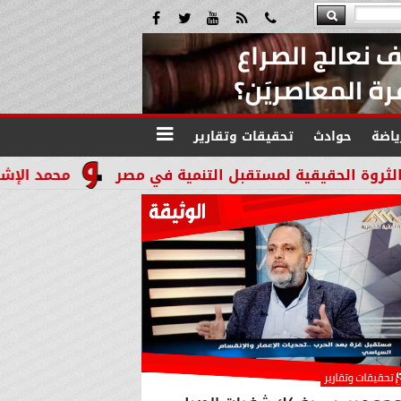
ياضة
حوادث
تحقيقات وتقارير
محمد الإشعابي: هيبة القض