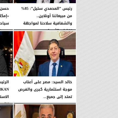
رئيس ”المحمدي ستيل”: 85%
حسن ا
من مبيعاتنا أونلاين..
والشفافية سلاحنا لمواجهة
سياحي
تقلبات الأسعار
الإثنين، 3 أغسطس 2026
الأربعاء، 5 أغسطس 2026
06:02 مـ
خالد السيد: مصر على أعتاب
الرئي
موجة استثمارية كبرى والفرص
تمتد إلى جميع...
تنامي.
الجمعة، 31 يوليو 2026
02:42 صـ
الثلاثاء، 28 يوليو 2026