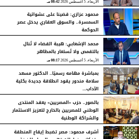
الأربعاء، 5 أغسطس 2026
08:42 مـ
محمود عزازي: قضينا على عشوائية
السمسرة.. والسوق العقاري يدخل عصر
الحوكمة
الأربعاء، 5 أغسطس 2026
08:19 مـ
محمد الإشعابي: هيبة القضاء لا تُنال
بالتقمص ولا تُستعار بالمظاهر
الأربعاء، 5 أغسطس 2026
08:17 مـ
بمباشرة مهامه رسميًا.. الدكتور مسعد
سلامة مندور يقود انطلاقة جديدة بكلية
الآداب...
الأربعاء، 5 أغسطس 2026
04:51 مـ
بالصور.. حزب «المصريين» يعقد المنتدى
الوطني للمصريين بالخارج لتعزيز الاستثمار
والشراكة الوطنية
الثلاثاء، 4 أغسطس 2026
11:31 مـ
أشرف محمود: مصر تضبط إيقاع المنطقة