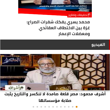
الفيديو
أشرف محمود: مصر قلعة صامدة لا تنكسر والتاريخ يثبت
صلابة مؤسساتها