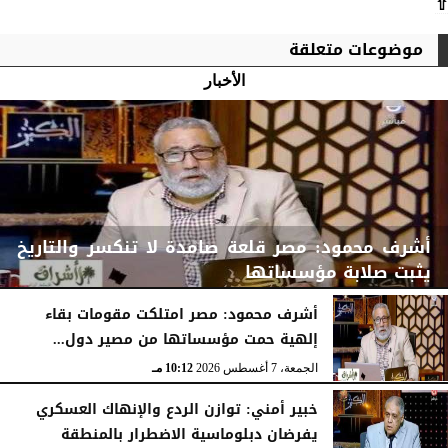
⇧
موضوعات متعلقة
الأخبار
أشرف محمود: مصر قلعة صامدة لا تنكسر والتاريخ
يثبت صلابة مؤسساتها
أشرف محمود: مصر امتلكت مقومات بقاء
إلهية حمت مؤسساتها من مصير دول...
الجمعة، 7 أغسطس 2026
10:15 مـ
الجمعة، 7 أغسطس 2026
10:12 مـ
خبير أمني: توازن الردع والإنهاك العسكري
يفرضان دبلوماسية الاضطرار بالمنطقة