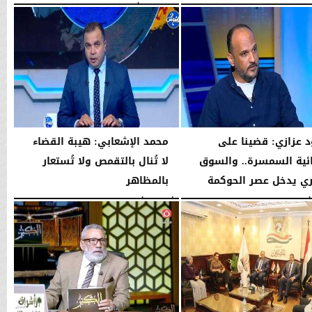
..
الخميس، 6 أغسطس 2026
01:45 مـ
02:46 مـ
 عزازي: قضينا على
محمد الإشعابي: هيبة القضاء
ية السمسرة.. والسوق
لا تُنال بالتقمص ولا تُستعار
ري يدخل عصر الحوكمة
بالمظاهر
08:19 مـ
الأربعاء، 5 أغسطس 2026
08:17 مـ