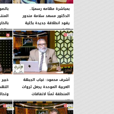
بمباشرة مهامه رسميًا..
بالصو
الدكتور مسعد سلامة مندور
المنت
يقود انطلاقة جديدة بكلية
بالخار
الآداب...
والشر
الأربعاء، 5 أغسطس 2026
04:51 مـ
الثلاثاء، 4 أغسطس 2026
أشرف محمود: غياب الجبهة
خبير 
العربية الموحدة يجعل ثروات
التهد
المنطقة ثمنًا لاتفاقات
وتحال
القوى...
الإثنين، 3 أغسطس 2026
الإثنين، 3 أغسطس 2026
10:42 مـ