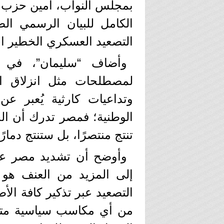
بمجلس النواب، أمين حزب ح
الكامل للبيان الرسمي ال
التصعيد العسكري الخطير ا
وأضاف “سليمان”، في ب
لمصطلحات مثل انزلاق ال
وتداعيات كارثية يُعبر ع
الوطنية؛ فمصر تدرك أن الح
تنتج منتصرًا، بل ستنتج دمارًا
وأوضح أن تشديد مصر عل
إلى المزيد من العنف هو 
التصعيد عبر تذكير كافة ال
من أي مكاسب سياسية متوق