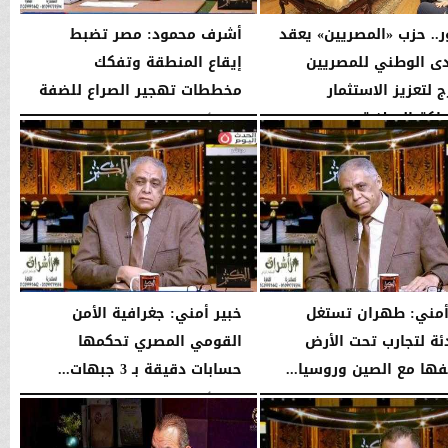
ر.. حزب «المصريين» يعقد
أشرف محمود: مصر تضبط
دى الوطني للمصريين
إيقاع المنطقة وتفكك
ج لتعزيز الاستثمار
مخططات تهجير الصراع للضفة
اكة الوطنية
الإثنين، 3 أغسطس 2026
10:44 مـ
11:31 مـ
أمني: طهران تستغل
خبير أمني: جغرافية الأمن
ئة لتجارب تحت الأرض
القومي المصري تحكمها
فها مع الصين وروسيا...
حسابات دقيقة بـ 3 جبهات...
10:37 مـ
الإثنين، 3 أغسطس 2026
10:35 مـ