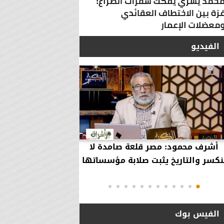
الفيديو
أشرف محمود: مصر قلعة صامدة لا
أشرف محمود: مصر 
نكسر والتاريخ يثبت صلابة مؤسساتها
بقاء إلهية حمت مؤ
دول..
الفيس بوك