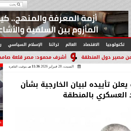
تكنولوجيا
الاقتصاد
العالم
تراثنا
الإسلام السياسي
ر
المنطقة
أشرف محمود: مصر قلعة صامدة لا تنكسر وال
السبت، 28 فبراير 2026
11:36 مـ
بتوقيت القاهرة
يعلن تأييده لبيان الخارجية بشأن
 العسكري بالمنطقة