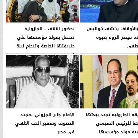
بالأوقاف يكشف كواليس
بحضور الآلاف ...الجازولية
 قيصر الروم بنبوة
تحتفل بمولد مؤسسها علي
طفى
طريقتها الخاصة وتنظم ليلة
في...
10:04 مـ
الجمعة، 7 أغسطس 2026
11:31 صـ
قة الجازولية تجدد بيعتها
الإمام جابر الجزولي...مجدد
ا للرئيس السيسي
التصوف وسفير الحب الإلهي
بة مولد مؤسسها
في مصر