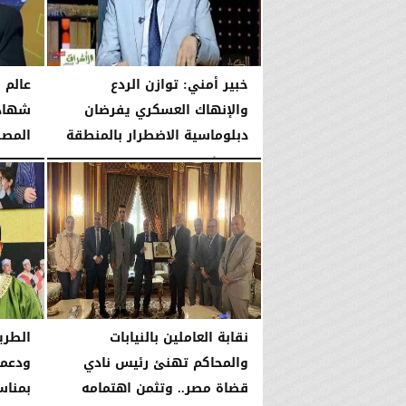
خبير أمني: توازن الردع
عالم 
والإنهاك العسكري يفرضان
شهادة
دبلوماسية الاضطرار بالمنطقة
المص
الجمعة، 7 أغسطس 2026
10:06 مـ
الجمعة، 7 أغسطس 2026
نقابة العاملين بالنيابات
الطري
والمحاكم تهنئ رئيس نادي
ودعمه
قضاة مصر.. وتثمن اهتمامه
بمناس