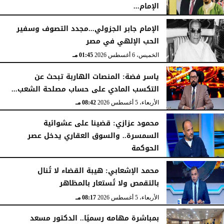
الإمام...
الخميس، 6 أغسطس 2026
02:46 مـ
الإمام جابر الجزولي...مجدد التصوف وسفير
الحب الإلهي في مصر
الخميس، 6 أغسطس 2026
01:45 مـ
ياسر فضة: المنصات الهاربة تبحث عن
التكسب المادي على حساب مصلحة الشعب...
الأربعاء، 5 أغسطس 2026
08:42 مـ
محمود عزازي: قضينا على عشوائية
السمسرة.. والسوق العقاري يدخل عصر
الحوكمة
الأربعاء، 5 أغسطس 2026
08:19 مـ
محمد الإشعابي: هيبة القضاء لا تُنال
بالتقمص ولا تُستعار بالمظاهر
الأربعاء، 5 أغسطس 2026
08:17 مـ
بمباشرة مهامه رسميًا.. الدكتور مسعد