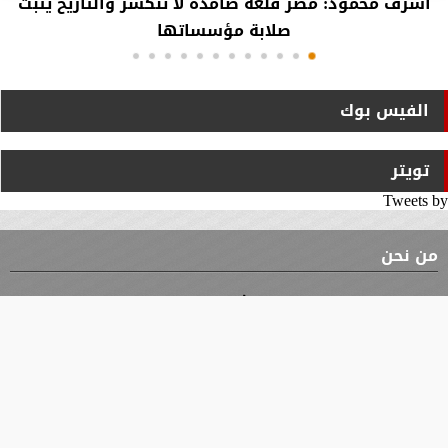
أشرف محمود: مصر قلعة صامدة لا تنكسر والتاريخ يثبت
صلابة مؤسساتها
الفيس بوك
تويتر
Tweets by
من نحن
⇡
الوثيقة
الأقسام