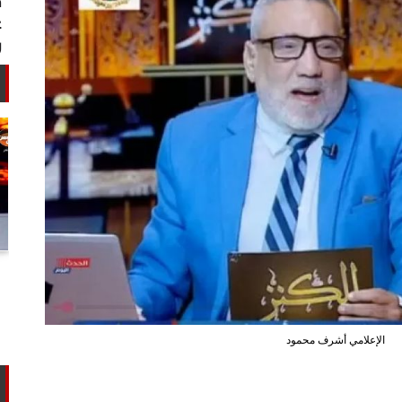
أستاذ كيمياء حيوية: غلي اللبن السايب
في المنازل لا يقضي على الأمراض...
الإعلامي أشرف محمود