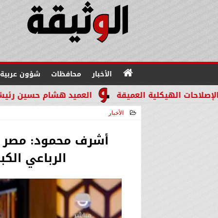
الأخبار
محافظات
شؤون عربية
ية العميقة
العميد هشام حسين رئيسًا لقطاع مباحث ا
الأخبار
2026-04-25 00:57:34
أشرف محمود: مصر م
الرباعي الكب