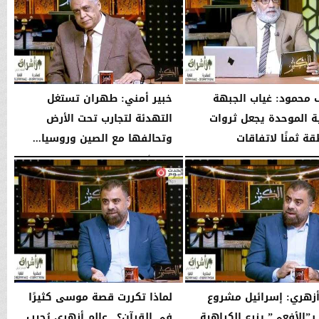
محمود: غياب الجبهة
خبير أمني: طهران تستغل
ية الموحدة يجعل ثروات
التهدئة لتجارب تحت الأرض
ة ثمنًا لاتفاقات
وتحالفها مع الصين وروسيا...
..
الإثنين، 3 أغسطس 2026
10:37 مـ
10:42 مـ
أزهري: إسرائيل مشروع
لماذا تكررت قصة موسى كثيرًا
بـ”الأفعى” يزرع الكراهية
في القرآن؟.. عالم أزهري يُجيب