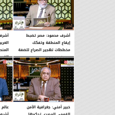
أشرف محمود: مصر تضبط
أشرف 
إيقاع المنطقة وتفكك
العرب
مخططات تهجير الصراع للضفة
المنطق
القوى.
الإثنين، 3 أغسطس 2026
10:44 مـ
الإثنين، 3 أغسطس 2026
خبير أمني: جغرافية الأمن
عالم 
القومي المصري تحكمها
أشبه 