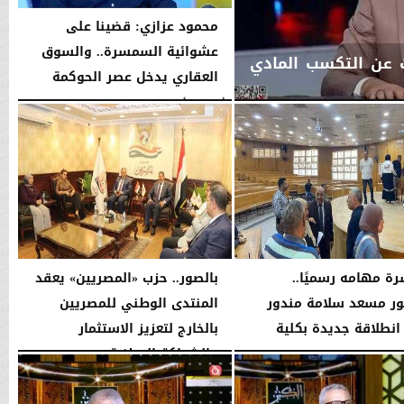
محمود عزازي: قضينا على
عشوائية السمسرة.. والسوق
ث عن التكسب المادي
العقاري يدخل عصر الحوكمة
الأربعاء، 5 أغسطس 2026
08:19 مـ
رة مهامه رسميًا..
بالصور.. حزب «المصريين» يعقد
ور مسعد سلامة مندور
المنتدى الوطني للمصريين
انطلاقة جديدة بكلية
بالخارج لتعزيز الاستثمار
...
والشراكة الوطنية
04:51 مـ
الثلاثاء، 4 أغسطس 2026
11:31 مـ