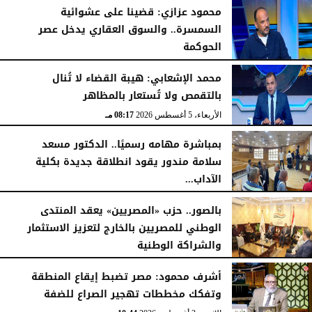
محمود عزازي: قضينا على عشوائية
السمسرة.. والسوق العقاري يدخل عصر
الحوكمة
الأربعاء، 5 أغسطس 2026
08:19 مـ
محمد الإشعابي: هيبة القضاء لا تُنال
بالتقمص ولا تُستعار بالمظاهر
الأربعاء، 5 أغسطس 2026
08:17 مـ
بمباشرة مهامه رسميًا.. الدكتور مسعد
سلامة مندور يقود انطلاقة جديدة بكلية
الآداب...
الأربعاء، 5 أغسطس 2026
04:51 مـ
بالصور.. حزب «المصريين» يعقد المنتدى
الوطني للمصريين بالخارج لتعزيز الاستثمار
والشراكة الوطنية
الثلاثاء، 4 أغسطس 2026
11:31 مـ
أشرف محمود: مصر تضبط إيقاع المنطقة
وتفكك مخططات تهجير الصراع للضفة