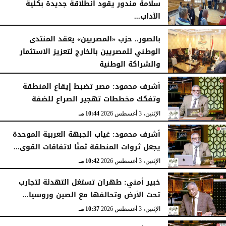
سلامة مندور يقود انطلاقة جديدة بكلية
الآداب...
الأربعاء، 5 أغسطس 2026
04:51 مـ
بالصور.. حزب «المصريين» يعقد المنتدى
الوطني للمصريين بالخارج لتعزيز الاستثمار
والشراكة الوطنية
الثلاثاء، 4 أغسطس 2026
11:31 مـ
أشرف محمود: مصر تضبط إيقاع المنطقة
وتفكك مخططات تهجير الصراع للضفة
الإثنين، 3 أغسطس 2026
10:44 مـ
أشرف محمود: غياب الجبهة العربية الموحدة
يجعل ثروات المنطقة ثمنًا لاتفاقات القوى...
الإثنين، 3 أغسطس 2026
10:42 مـ
خبير أمني: طهران تستغل التهدئة لتجارب
تحت الأرض وتحالفها مع الصين وروسيا...
الإثنين، 3 أغسطس 2026
10:37 مـ