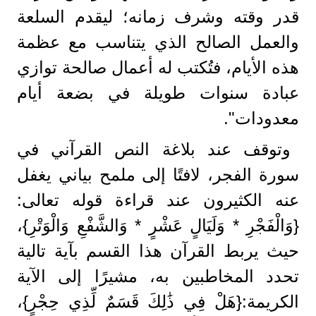
قدر وقته وشرف زمانه؛ ليقدم السلعة
والعمل الصالح الذي يتناسب مع عظمة
هذه الأيام، فتُكتب له أعمال صالحة توازي
عبادة سنوات طويلة في بضعة أيام
معدودات".
وتوقف عند بلاغة النص القرآني في
سورة الفجر، لافتًا إلى ملمح بياني يغفل
عنه الكثيرون عند قراءة قوله تعالى:
{وَالْفَجْرِ * وَلَيَالٍ عَشْرٍ * وَالشَّفْعِ وَالْوَتْرِ}،
حيث يربط القرآن هذا القسم بآية تالية
تحدد المخاطبين به، مشيرًا إلى الآية
الكريمة:{هَلْ فِي ذَٰلِكَ قَسَمٌ لِّذِي حِجْرٍ}،