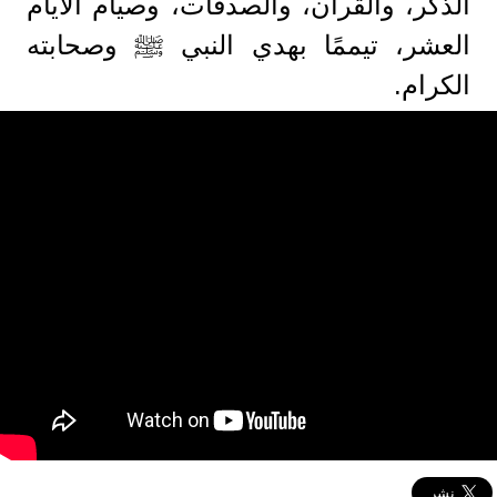
الذكر، والقرآن، والصدقات، وصيام الأيام
العشر، تيممًا بهدي النبي ﷺ وصحابته
الكرام.