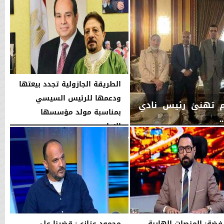
الطريقة الجازولية تجدد بيعتها
ودعمها للرئيس السيسي
اكم تهنئ رئيس نادي
بمناسبة مولد مؤسسها
.
الإمام...
الخميس، 6 أغسطس 2026
02:46 مـ
فضة: المنصات الهاربة
محمود عزازي: قضينا على