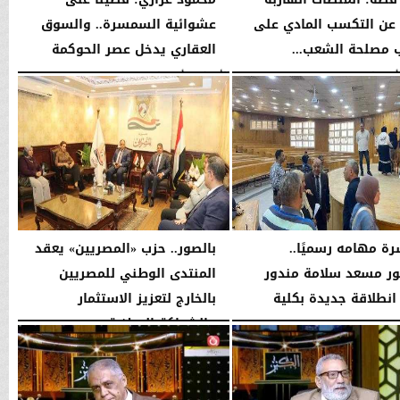
عن التكسب المادي على
عشوائية السمسرة.. والسوق
مصلحة الشعب...
العقاري يدخل عصر الحوكمة
08:42 مـ
الأربعاء، 5 أغسطس 2026
08:19 مـ
رة مهامه رسميًا..
بالصور.. حزب «المصريين» يعقد
ور مسعد سلامة مندور
المنتدى الوطني للمصريين
انطلاقة جديدة بكلية
بالخارج لتعزيز الاستثمار
...
والشراكة الوطنية
04:51 مـ
الثلاثاء، 4 أغسطس 2026
11:31 مـ