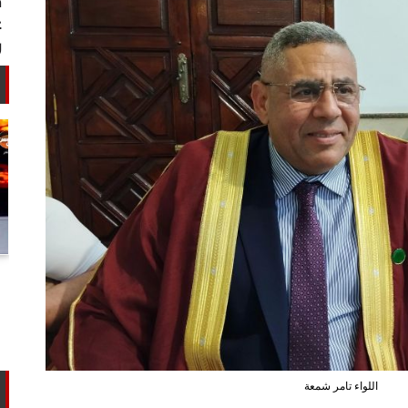
أستاذ كيمياء حيوية: غلي اللبن السايب
في المنازل لا يقضي على الأمراض...
اللواء تامر شمعة