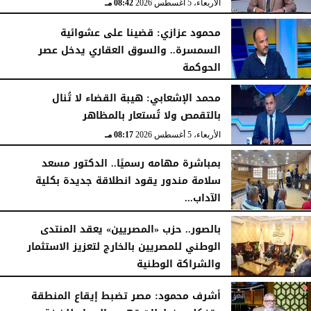
الأربعاء، 5 أغسطس 2026
08:42 مـ
محمود عزازي: قضينا على عشوائية
السمسرة.. والسوق العقاري يدخل عصر
الحوكمة
الأربعاء، 5 أغسطس 2026
08:19 مـ
محمد الإشعابي: هيبة القضاء لا تُنال
بالتقمص ولا تُستعار بالمظاهر
الأربعاء، 5 أغسطس 2026
08:17 مـ
بمباشرة مهامه رسميًا.. الدكتور مسعد
سلامة مندور يقود انطلاقة جديدة بكلية
الآداب...
الأربعاء، 5 أغسطس 2026
04:51 مـ
بالصور.. حزب «المصريين» يعقد المنتدى
الوطني للمصريين بالخارج لتعزيز الاستثمار
والشراكة الوطنية
الثلاثاء، 4 أغسطس 2026
11:31 مـ
أشرف محمود: مصر تضبط إيقاع المنطقة