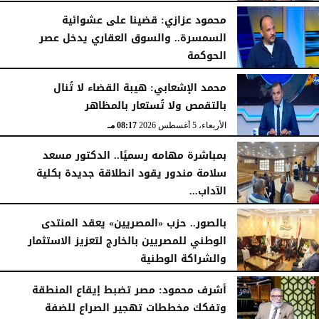
محمود عزازي: قضينا على عشوائية
السمسرة.. والسوق العقاري يدخل عصر
الحوكمة
الأربعاء، 5 أغسطس 2026
08:19 مـ
محمد الإشعابي: هيبة القضاء لا تُنال
بالتقمص ولا تُستعار بالمظاهر
الأربعاء، 5 أغسطس 2026
08:17 مـ
بمباشرة مهامه رسميًا.. الدكتور مسعد
سلامة مندور يقود انطلاقة جديدة بكلية
الآداب...
الأربعاء، 5 أغسطس 2026
04:51 مـ
بالصور.. حزب «المصريين» يعقد المنتدى
الوطني للمصريين بالخارج لتعزيز الاستثمار
والشراكة الوطنية
الثلاثاء، 4 أغسطس 2026
11:31 مـ
أشرف محمود: مصر تضبط إيقاع المنطقة
وتفكك مخططات تهجير الصراع للضفة