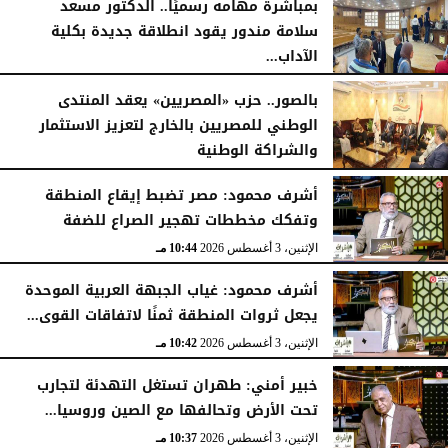
بمباشرة مهامه رسميًا.. الدكتور مسعد
سلامة مندور يقود انطلاقة جديدة بكلية
الآداب...
الأربعاء، 5 أغسطس 2026
04:51 مـ
بالصور.. حزب «المصريين» يعقد المنتدى
الوطني للمصريين بالخارج لتعزيز الاستثمار
والشراكة الوطنية
الثلاثاء، 4 أغسطس 2026
11:31 مـ
أشرف محمود: مصر تضبط إيقاع المنطقة
وتفكك مخططات تهجير الصراع للضفة
الإثنين، 3 أغسطس 2026
10:44 مـ
أشرف محمود: غياب الجبهة العربية الموحدة
يجعل ثروات المنطقة ثمنًا لاتفاقات القوى...
الإثنين، 3 أغسطس 2026
10:42 مـ
خبير أمني: طهران تستغل التهدئة لتجارب
تحت الأرض وتحالفها مع الصين وروسيا...
الإثنين، 3 أغسطس 2026
10:37 مـ