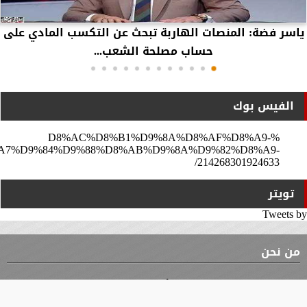
ياسر فضة: المنصات الهاربة تبحث عن التكسب المادي على
حساب مصلحة الشعب...
الفيس بوك
%D8%AC%D8%B1%D9%8A%D8%AF%D8%A9-
A7%D9%84%D9%88%D8%AB%D9%8A%D9%82%D8%A9-
214268301924633/
تويتر
Tweets by
من نحن